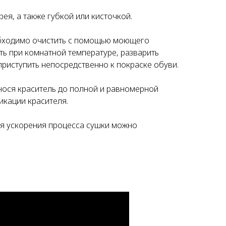
рея, а также губкой или кисточкой.
бходимо очистить с помощью моющего
ть при комнатной температуре, разварить
риступить непосредственно к покраске обуви.
ося краситель до полной и равномерной
икации красителя.
ля ускорения процесса сушки можно