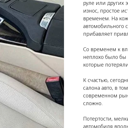
руле или других 
износ, простое ис
временем. На кож
автомобильного с
прибавляет привл
Со временем к вл
неплохо было бы п
которые потерял
К счастью, сегодн
салона авто, в то
современном рынк
сложно.
Потертости, мелк
автомобиля вполн