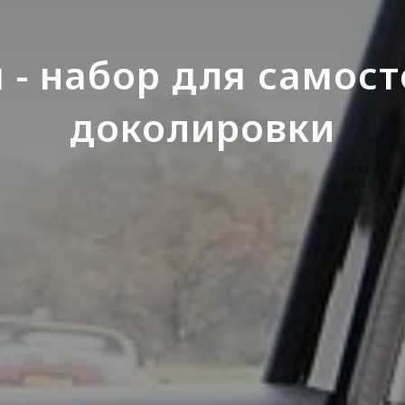
- набор для самос
доколировки