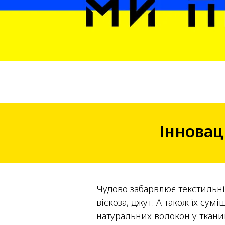
Інновац
Чудово забарвлює текстильні 
віскоза, джут. А також їх су
натуральних волокон у тканин