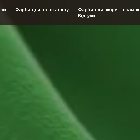
ини
Фарби для автосалону
Фарби для шкіри та замш
Відгуки