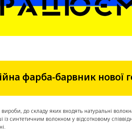
ійна фарба-барвник нової г
вироби, до складу яких входять натуральні волокна, 
міші із синтетичним волокном у відсотковому співв
і.