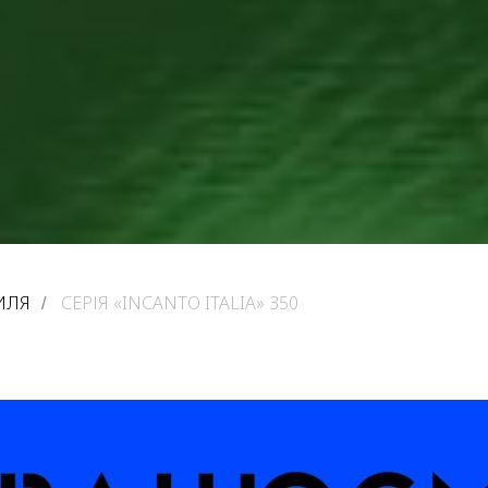
ИЛЯ
СЕРІЯ «INCANTO ITALIA» 350
/