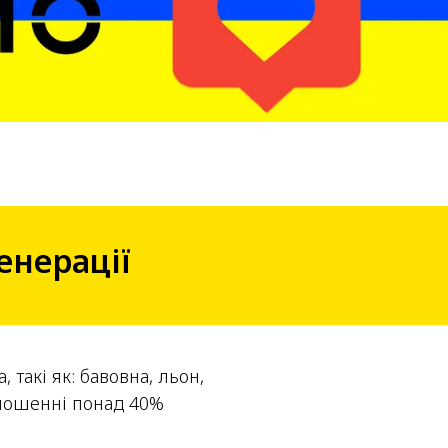
енерації
такі як: бавовна, льон,
ідношенні понад 40%