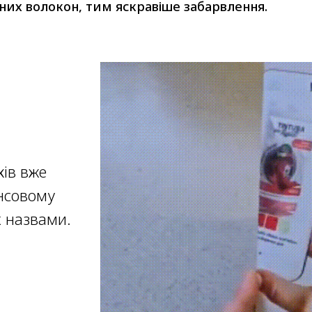
их волокон, тим яскравіше забарвлення.
ків вже
нсовому
х назвами.