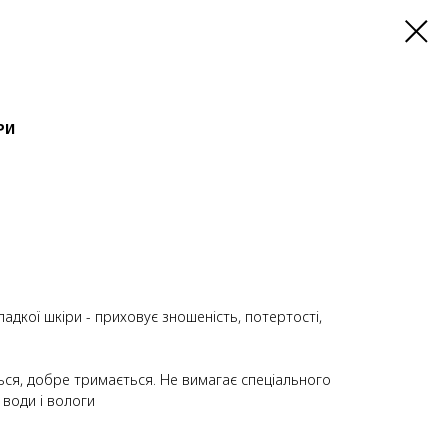
РИ
дкої шкіри - приховує зношеність, потертості,
ься, добре тримається. Не вимагає спеціального
 води і вологи