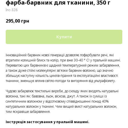
фарба-барвник для тканини, 350 г
Inc-328
295,00
грн
Купити
Інноваційний барвник нової генерації дозволяє пофарбувати речі, які
втратили колишній блиск та колір, при вже 30-40 ° С! у пральній машині.
Перевагою цих барвників є щадний температурний режим забарвлення,
а також дуже стійкі молекулярні зв'язки барвник-волокно, що значно
збільшує наступну кількість циклів-прання та експлуатаційні властивості
тканини, зменшує вплив світло-погоди та вигоряння від ультрафіолету.
Чудово забарвлює текстильні вироби, до складу яких входять натуральні
волокна, такі як: бавовна, льон, віскоза, джут. А також їх суміші із
синтетичним волокном у відсотковому співвідношенні понад 40%
натуральних волокон у тканині. Чим вищий вміст натуральних волокон,
тим яскравіше забарвлення.
Інструкція застосування у пральній машині.