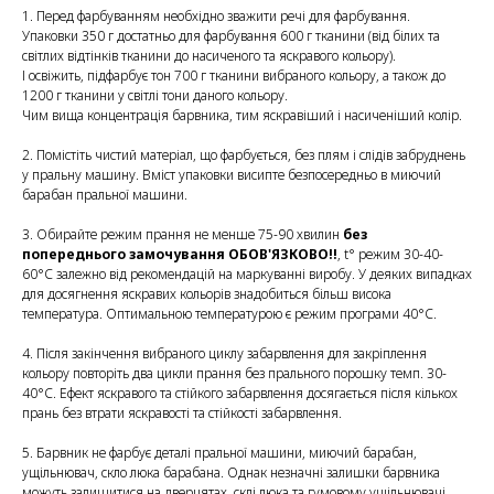
1. Перед фарбуванням необхідно зважити речі для фарбування.
Упаковки 350 г достатньо для фарбування 600 г тканини (від білих та
світлих відтінків тканини до насиченого та яскравого кольору).
І освіжить, підфарбує тон 700 г тканини вибраного кольору, а також до
1200 г тканини у світлі тони даного кольору.
Чим вища концентрація барвника, тим яскравіший і насиченіший колір.
2. Помістіть чистий матеріал, що фарбується, без плям і слідів забруднень
у пральну машину. Вміст упаковки висипте безпосередньо в миючий
барабан пральної машини.
3. Обирайте режим прання не менше 75-90 хвилин
без
попереднього замочування ОБОВ'ЯЗКОВО!!
, t° режим 30-40-
60°С залежно від рекомендацій на маркуванні виробу. У деяких випадках
для досягнення яскравих кольорів знадобиться більш висока
температура. Оптимальною температурою є режим програми 40°С.
4. Після закінчення вибраного циклу забарвлення для закріплення
кольору повторіть два цикли прання без прального порошку темп. 30-
40°С. Ефект яскравого та стійкого забарвлення досягається після кількох
прань без втрати яскравості та стійкості забарвлення.
5. Барвник не фарбує деталі пральної машини, миючий барабан,
ущільнювач, скло люка барабана. Однак незначні залишки барвника
можуть залишитися на дверцятах, склі люка та гумовому ущільнювачі.