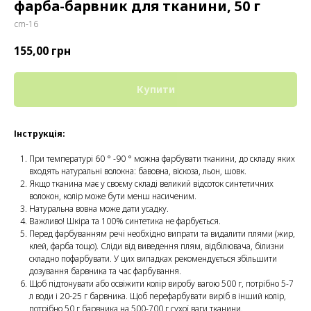
фарба-барвник для тканини, 50 г
cm-16
155,00
грн
Купити
Інструкція:
При температурі 60 ° -90 ° можна фарбувати тканини, до складу яких
входять натуральні волокна: бавовна, віскоза, льон, шовк.
Якщо тканина має у своєму складі великий відсоток синтетичних
волокон, колір може бути менш насиченим.
Натуральна вовна може дати усадку.
Важливо! Шкіра та 100% синтетика не фарбується.
Перед фарбуванням речі необхідно випрати та видалити плями (жир,
клей, фарба тощо). Сліди від виведення плям, відбілювача, білизни
складно пофарбувати. У цих випадках рекомендується збільшити
дозування барвника та час фарбування.
Щоб підтонувати або освіжити колір виробу вагою 500 г, потрібно 5-7
л води і 20-25 г барвника. Щоб перефарбувати виріб в інший колір,
потрібно 50 г барвника на 500-700 г сухої ваги тканини.