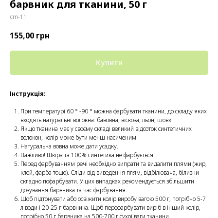
барвник для тканини, 50 г
cm-11
155,00
грн
Купити
Інструкція:
При температурі 60 ° -90 ° можна фарбувати тканини, до складу яких
входять натуральні волокна: бавовна, віскоза, льон, шовк.
Якщо тканина має у своєму складі великий відсоток синтетичних
волокон, колір може бути менш насиченим.
Натуральна вовна може дати усадку.
Важливо! Шкіра та 100% синтетика не фарбується.
Перед фарбуванням речі необхідно випрати та видалити плями (жир,
клей, фарба тощо). Сліди від виведення плям, відбілювача, білизни
складно пофарбувати. У цих випадках рекомендується збільшити
дозування барвника та час фарбування.
Щоб підтонувати або освіжити колір виробу вагою 500 г, потрібно 5-7
л води і 20-25 г барвника. Щоб перефарбувати виріб в інший колір,
потрібно 50 г барвника на 500-700 г сухої ваги тканини.