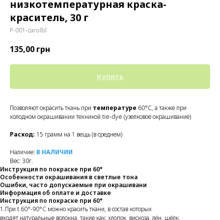
низкотемпературная краска-
краситель, 30 г
P-001-carolbl
135,00
грн
Купить
Позволяют окрасить ткань при
температуре
60°C, а также при
холодном окрашивании техникой tie-dye (узелковое окрашивание)
Расход:
15 грамм на 1 вещь (в среднем)
Наличие:
В НАЛИЧИИ
Вес: 30г.
Инструкция по покраске при 60°
Особенности окрашивания в светлые тона
Ошибки, часто допускаемые при окрашивани
Информация об оплате и доставке
Инструкция по покраске при 60°
1.При t 60°-90°
C
можно красить ткани, в состав которых
входят натуральные волокна. такие как: хлопок, вискоза, лён, шёлк.