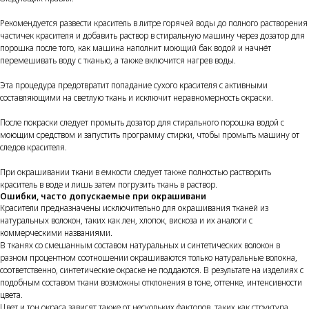
Рекомендуется развести краситель в литре горячей воды до полного растворения
частичек красителя и добавить раствор в стиральную машину через дозатор для
порошка после того, как машина наполнит моющий бак водой и начнёт
перемешивать воду с тканью, а также включится нагрев воды.
Эта процедура предотвратит попадание сухого красителя с активными
составляющими на светлую ткань и исключит неравномерность окраски.
После покраски следует промыть дозатор для стирального порошка водой с
моющим средством и запустить программу стирки, чтобы промыть машину от
следов красителя.
При окрашивании ткани в емкости следует также полностью растворить
краситель в воде и лишь затем погрузить ткань в раствор.
Ошибки, часто допускаемые при окрашивани
Красители предназначены исключительно для окрашивания тканей из
натуральных волокон, таких как лен, хлопок, вискоза и их аналоги с
коммерческими названиями.
В тканях со смешанным составом натуральных и синтетических волокон в
разном процентном соотношении окрашиваются только натуральные волокна,
соответственно, синтетические окраске не поддаются. В результате на изделиях с
подобным составом ткани возможны отклонения в тоне, оттенке, интенсивности
цвета.
Цвет и тон окраса зависят также от нескольких факторов, таких как структура