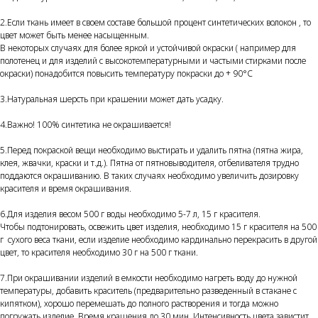
2.Если ткань имеет в своем составе большой процент синтетических волокон , то
цвет может быть менее насыщенным.
В некоторых случаях для более яркой и устойчивой окраски ( например для
полотенец и для изделий с высокотемпературными и частыми стирками после
окраски) понадобится повысить температуру покраски до + 90°С
3.Натуральная шерсть при крашении может дать усадку.
4.Важно! 100% синтетика не окрашивается!
5.Перед покраской вещи необходимо выстирать и удалить пятна (пятна жира,
клея, жвачки, краски и т.д.). Пятна от пятновыводителя, отбеливателя трудно
поддаются окрашиванию. В таких случаях необходимо увеличить дозировку
красителя и время окрашивания.
6.Для изделия весом 500 г воды необходимо 5-7 л, 15 г красителя.
Чтобы подтонировать, освежить цвет изделия, необходимо 15 г красителя на 500
г сухого веса ткани, если изделие необходимо кардинально перекрасить в другой
цвет, то красителя необходимо 30 г на 500 г ткани.
7.При окрашивании изделий в емкости необходимо нагреть воду до нужной
температуры, добавить краситель (предварительно разведенный в стакане с
кипятком), хорошо перемешать до полного растворения и тогда можно
погружать изделие. Время крашения до 30 мин. Интенсивность цвета завистит