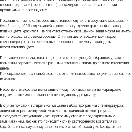
волокна, вид ткани (трикотаж и т.п.), аппретирование ткани различными
пропитками на производстве.
Представленные на сайте образцы оттенков получены в результате окрашивания
белой ткани, 100% содержащей хлопок, и несут демонстративный характер
подачи цвета красителя. На практике оттенок окрашенной вещи может не иметь
полного сходства с цветом образца. Отличия цветопередачи мониторов
компьютеров, экранов мобильных телефонов также могут приводить к
несоответствию цвета.
При наложении цвета, тона на цвет, не соответствующий выбранному, также
возможны варианты окраса с разными оттенками вплоть до полного изменения
цвета.
При окраске темных тканей в светлые оттенки невозможно получить цвет светлее
исходного.
Несоответствие состава ткани заявленному производителем на маркировке
изделия также может привести к неожиданному результату.
В случае покраски в стиральной машине выбор программы с температурой,
отличной от рекомендуемой, может стать причиной плохого результата.
Не следует также устанавливать программу стирки с предварительным
замачиванием, так как это приводит к сливу растворенного красителя из
барабана и последующему заполнению его чистой водой уже без красителя.