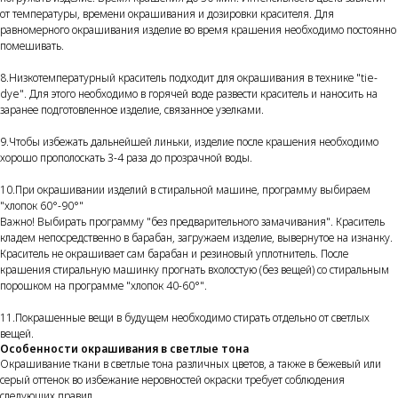
от температуры, времени окрашивания и дозировки красителя. Для
равномерного окрашивания изделие во время крашения необходимо постоянно
помешивать.
8.Низкотемпературный краситель подходит для окрашивания в технике "tie-
dye". Для этого необходимо в горячей воде развести краситель и наносить на
заранее подготовленное изделие, связанное узелками.
9.Чтобы избежать дальнейшей линьки, изделие после крашения необходимо
хорошо прополоскать 3-4 раза до прозрачной воды.
10.При окрашивании изделий в стиральной машине, программу выбираем
"хлопок 60°-90°"
Важно! Выбирать программу "без предварительного замачивания". Краситель
кладем непосредственно в барабан, загружаем изделие, вывернутое на изнанку.
Краситель не окрашивает сам барабан и резиновый уплотнитель. После
крашения стиральную машинку прогнать вхолостую (без вещей) со стиральным
порошком на программе "хлопок 40-60°".
11.Покрашенные вещи в будущем необходимо стирать отдельно от светлых
вещей.
Особенности окрашивания в светлые тона
Окрашивание ткани в светлые тона различных цветов, а также в бежевый или
серый оттенок во избежание неровностей окраски требует соблюдения
следующих правил.