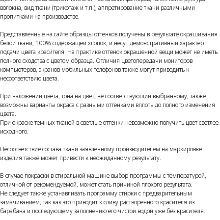
волокна, вид ткани (трикотаж и т.п.), аппретирование ткани различными
пропитками на производстве.
Представленные на сайте образцы оттенков получены в результате окрашивания
белой ткани, 100% содержащей хлопок, и несут демонстративный характер
подачи цвета красителя. На практике оттенок окрашенной вещи может не иметь
полного сходства с цветом образца. Отличия цветопередачи мониторов
компьютеров, экранов мобильных телефонов также могут приводить к
несоответствию цвета.
При наложении цвета, тона на цвет, не соответствующий выбранному, также
возможны варианты окраса с разными оттенками вплоть до полного изменения
цвета.
При окраске темных тканей в светлые оттенки невозможно получить цвет светлее
исходного.
Несоответствие состава ткани заявленному производителем на маркировке
изделия также может привести к неожиданному результату.
В случае покраски в стиральной машине выбор программы с температурой,
отличной от рекомендуемой, может стать причиной плохого результата.
Не следует также устанавливать программу стирки с предварительным
замачиванием, так как это приводит к сливу растворенного красителя из
барабана и последующему заполнению его чистой водой уже без красителя.