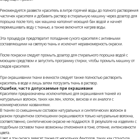
Рекомендуется развести краситель в литре горячей воды до полного растворения
частичек красителя и добавить раствор в стиральную машину через дозатор для
порошка после того, как машина наполнит моющий бак водой и начнёт
перемешивать воду с тканью, а также включится нагрев воды.
Эта процедура предотвратит попадание сухого красителя с активными
составляющими на светлую ткань и исключит неравномерность окраски.
После покраски следует промыть дозатор для стирального порошка водой с
моющим средством и запустить программу стирки, чтобы промыть машину от
следов красителя.
При окрашивании ткани в емкости следует также полностью растворить
краситель в воде и лишь затем погрузить ткань в раствор.
Ошибки, часто допускаемые при окрашивани
Красители предназначены исключительно для окрашивания тканей из
натуральных волокон, таких как лен, хлопок, вискоза и их аналоги с
коммерческими названиями.
В тканях со смешанным составом натуральных и синтетических волокон в
разном процентном соотношении окрашиваются только натуральные волокна,
соответственно, синтетические окраске не поддаются. В результате на изделиях с
подобным составом ткани возможны отклонения в тоне, оттенке, интенсивности
цвета.
Цвет и тон окраса зависят также от нескольких факторов, таких как структура