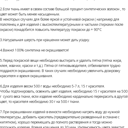
2.Если ткань имеет в своем составе большой процент синтетических волокон , то
цвет может быть менее насыщенным.
В некоторых случаях для более яркой и устойчивой окраски ( например для
полотенец и для изделий с высокотемпературными и частыми стирками после
окраски) понадобится повысить температуру покраски до + 90°С
3.Натуральная шерсть при крашении может дать усадку.
4.Важно! 100% синтетика не окрашивается!
5.Перед покраской вещи необходимо выстирать и удалить пятна (пятна жира,
клея, жвачки, краски и т.д.). Пятна от пятновыводителя, отбеливателя трудно
поддаются окрашиванию. В таких случаях необходимо увеличить дозировку
красителя и время окрашивания.
6.Для изделия весом 500 г воды необходимо 5-7 л, 15 г красителя.
Чтобы подтонировать, освежить цвет изделия, необходимо 15 г красителя на 500
г сухого веса ткани, если изделие необходимо кардинально перекрасить в другой
цвет, то красителя необходимо 30 г на 500 г ткани.
7.При окрашивании изделий в емкости необходимо нагреть воду до нужной
температуры, добавить краситель (предварительно разведенный в стакане с
кипятком), хорошо перемешать до полного растворения и тогда можно
погружать изделие. Время крашения до 30 мин. Интенсивность цвета завистит