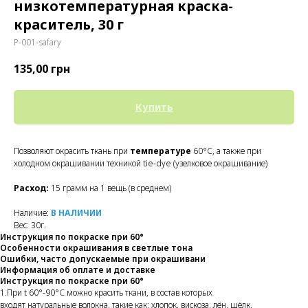
низкотемпературная краска-
краситель, 30 г
P-001-safary
135,00
грн
Купить
Позволяют окрасить ткань при
температуре
60°C, а также при
холодном окрашивании техникой tie-dye (узелковое окрашивание)
Расход:
15 грамм на 1 вещь (в среднем)
Наличие:
В НАЛИЧИИ
Вес: 30г.
Инструкция по покраске при 60°
Особенности окрашивания в светлые тона
Ошибки, часто допускаемые при окрашивани
Информация об оплате и доставке
Инструкция по покраске при 60°
1.При t 60°-90°
C
можно красить ткани, в состав которых
входят натуральные волокна. такие как: хлопок, вискоза, лён, шёлк.