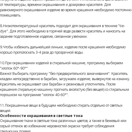
от температуры, времени окрашивания и дозировки красителя. Для
равномерного окрашивания изделие во время крашения необходимо постоянно
помешивать.
8.Низкотемпературный краситель подходит для окрашивания в технике "tie-
dye". Для этого необходимо в горячей воде развести краситель и наносить на
заранее подготовленное изделие, связанное узелками.
9.Чтобы избежать дальнейшей линьки, изделие после крашения необходимо
хорошо прополоскать 3-4 раза до прозрачной воды.
10.При окрашивании изделий в стиральной машине, программу выбираем
"хлопок 60°-90°"
Важно! Выбирать программу "без предварительного замачивания". Краситель
кладем непосредственно в барабан, загружаем изделие, вывернутое на изнанку.
Краситель не окрашивает сам барабан и резиновый уплотнитель. После
крашения стиральную машинку прогнать вхолостую (без вещей) со стиральным
порошком на программе "хлопок 40-60°".
11.Покрашенные вещи в будущем необходимо стирать отдельно от светлых
вещей.
Особенности окрашивания в светлые тона
Окрашивание ткани в светлые тона различных цветов, а также в бежевый или
серый оттенок во избежание неровностей окраски требует соблюдения
следующих правил.