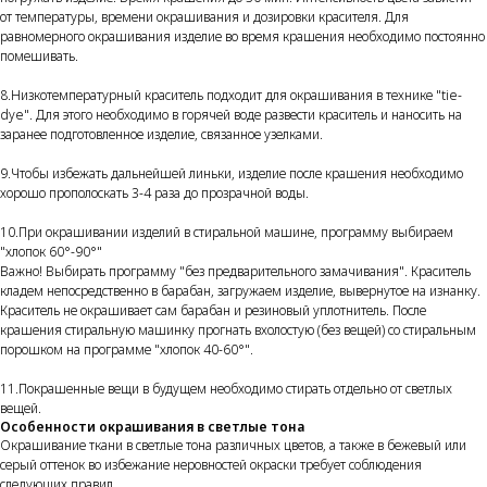
от температуры, времени окрашивания и дозировки красителя. Для
равномерного окрашивания изделие во время крашения необходимо постоянно
помешивать.
8.Низкотемпературный краситель подходит для окрашивания в технике "tie-
dye". Для этого необходимо в горячей воде развести краситель и наносить на
заранее подготовленное изделие, связанное узелками.
9.Чтобы избежать дальнейшей линьки, изделие после крашения необходимо
хорошо прополоскать 3-4 раза до прозрачной воды.
10.При окрашивании изделий в стиральной машине, программу выбираем
"хлопок 60°-90°"
Важно! Выбирать программу "без предварительного замачивания". Краситель
кладем непосредственно в барабан, загружаем изделие, вывернутое на изнанку.
Краситель не окрашивает сам барабан и резиновый уплотнитель. После
крашения стиральную машинку прогнать вхолостую (без вещей) со стиральным
порошком на программе "хлопок 40-60°".
11.Покрашенные вещи в будущем необходимо стирать отдельно от светлых
вещей.
Особенности окрашивания в светлые тона
Окрашивание ткани в светлые тона различных цветов, а также в бежевый или
серый оттенок во избежание неровностей окраски требует соблюдения
следующих правил.