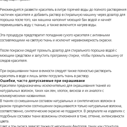
Рекомендуется развести краситель в литре горячей воды до полного растворения
частичек красителя и добавить раствор в стиральную машину через дозатор для
порошка после того, как машина наполнит моющий бак водой и начнёт
перемешивать воду с тканью, а также включится нагрев воды.
Эта процедура предотвратит попадание сухого красителя с активными
составляющими на светлую ткань и исключит неравномерность окраски.
После покраски следует промыть дозатор для стирального порошка водой с
моющим средством и запустить программу стирки, чтобы промыть машину от
следов красителя.
При окрашивании ткани в емкости следует также полностью растворить
краситель в воде и лишь затем погрузить ткань в раствор.
Ошибки, часто допускаемые при окрашивани
Красители предназначены исключительно для окрашивания тканей из
натуральных волокон, таких как лен, хлопок, вискоза и их аналоги с
коммерческими названиями.
В тканях со смешанным составом натуральных и синтетических волокон в
разном процентном соотношении окрашиваются только натуральные волокна,
соответственно, синтетические окраске не поддаются. В результате на изделиях с
подобным составом ткани возможны отклонения в тоне, оттенке, интенсивности
цвета.
Цвет и тон окраса зависят также от нескольких факторов, таких как структура