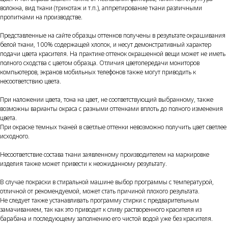
волокна, вид ткани (трикотаж и т.п.), аппретирование ткани различными
пропитками на производстве.
Представленные на сайте образцы оттенков получены в результате окрашивания
белой ткани, 100% содержащей хлопок, и несут демонстративный характер
подачи цвета красителя. На практике оттенок окрашенной вещи может не иметь
полного сходства с цветом образца. Отличия цветопередачи мониторов
компьютеров, экранов мобильных телефонов также могут приводить к
несоответствию цвета.
При наложении цвета, тона на цвет, не соответствующий выбранному, также
возможны варианты окраса с разными оттенками вплоть до полного изменения
цвета.
При окраске темных тканей в светлые оттенки невозможно получить цвет светлее
исходного.
Несоответствие состава ткани заявленному производителем на маркировке
изделия также может привести к неожиданному результату.
В случае покраски в стиральной машине выбор программы с температурой,
отличной от рекомендуемой, может стать причиной плохого результата.
Не следует также устанавливать программу стирки с предварительным
замачиванием, так как это приводит к сливу растворенного красителя из
барабана и последующему заполнению его чистой водой уже без красителя.