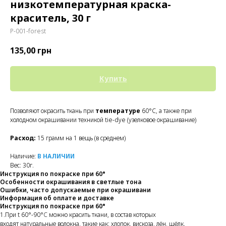
низкотемпературная краска-
краситель, 30 г
P-001-forest
135,00
грн
Купить
Позволяют окрасить ткань при
температуре
60°C, а также при
холодном окрашивании техникой tie-dye (узелковое окрашивание)
Расход:
15 грамм на 1 вещь (в среднем)
Наличие:
В НАЛИЧИИ
Вес: 30г.
Инструкция по покраске при 60°
Особенности окрашивания в светлые тона
Ошибки, часто допускаемые при окрашивани
Информация об оплате и доставке
Инструкция по покраске при 60°
1.При t 60°-90°
C
можно красить ткани, в состав которых
входят натуральные волокна. такие как: хлопок, вискоза, лён, шёлк.