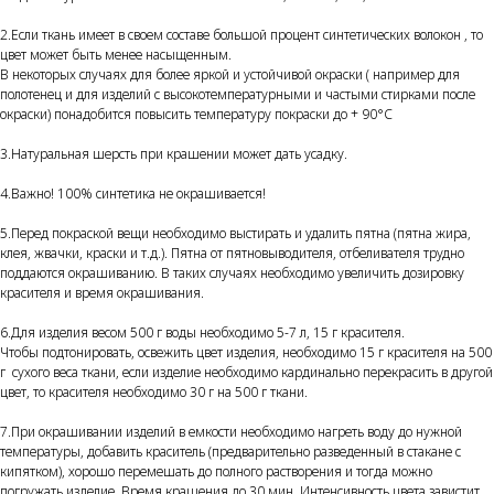
2.Если ткань имеет в своем составе большой процент синтетических волокон , то
цвет может быть менее насыщенным.
В некоторых случаях для более яркой и устойчивой окраски ( например для
полотенец и для изделий с высокотемпературными и частыми стирками после
окраски) понадобится повысить температуру покраски до + 90°С
3.Натуральная шерсть при крашении может дать усадку.
4.Важно! 100% синтетика не окрашивается!
5.Перед покраской вещи необходимо выстирать и удалить пятна (пятна жира,
клея, жвачки, краски и т.д.). Пятна от пятновыводителя, отбеливателя трудно
поддаются окрашиванию. В таких случаях необходимо увеличить дозировку
красителя и время окрашивания.
6.Для изделия весом 500 г воды необходимо 5-7 л, 15 г красителя.
Чтобы подтонировать, освежить цвет изделия, необходимо 15 г красителя на 500
г сухого веса ткани, если изделие необходимо кардинально перекрасить в другой
цвет, то красителя необходимо 30 г на 500 г ткани.
7.При окрашивании изделий в емкости необходимо нагреть воду до нужной
температуры, добавить краситель (предварительно разведенный в стакане с
кипятком), хорошо перемешать до полного растворения и тогда можно
погружать изделие. Время крашения до 30 мин. Интенсивность цвета завистит