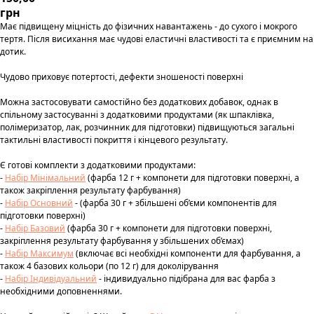
грн
Має підвищену міцність до фізичних навантажень - до сухого і мокрого
тертя. Після висихання має чудові еластичні властивості та є приємним на
дотик.
Чудово приховує потертості, дефекти зношеності поверхні
Можна застосовувати самостійно без додаткових добавок, однак в
спільному застосуванні з додатковими продуктами (як шпаклівка,
полімеризатор, лак, розчинник для підготовки) підвищуються загальні
тактильні властивості покриття і кінцевого результату.
Є готові комплекти з додатковими продуктами:
-
Набір Мінімальний
(фарба 12 г + компонети для підготовки поверхні, а
також закріплення результату фарбування)
-
Набір Основний
- (фарба 30 г + збільшені об’єми компонентів для
підготовки поверхні)
-
Набір Базовий
(фарба 30 г + компонети для підготовки поверхні,
закріплення результату фарбування у збільшених об’ємах)
-
Набір Максимум
(включає всі необхідні компоненти для фарбування, а
також 4 базових кольори (по 12 г) для доколірування
-
Набір Індивідуальний
- індивидуально підібрана для вас фарба з
необхідними доповненнями.