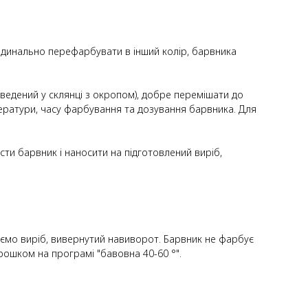
кардинально перефарбувати в інший колір, барвника
ведений у склянці з окропом), добре перемішати до
ператури, часу фарбування та дозування барвника. Для
сти барвник і наносити на підготовлений виріб,
ємо виріб, вивернутий навиворот. Барвник не фарбує
ошком на програмі "бавовна 40-60 °".