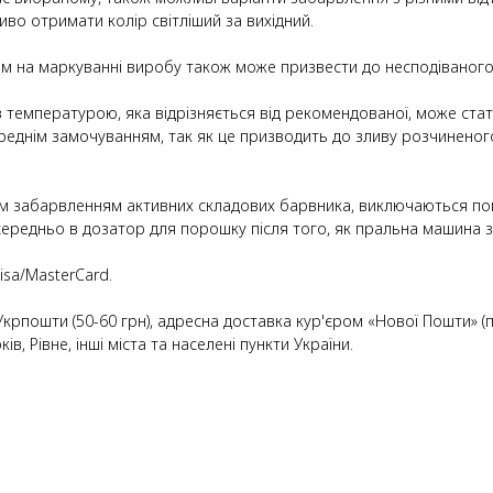
иво отримати колір світліший за вихідний.
м на маркуванні виробу також може призвести до несподіваного
з температурою, яка відрізняється від рекомендованої, може ста
реднім замочуванням, так як це призводить до зливу розчинено
овим забарвленням активних складових барвника, виключаються п
редньо в дозатор для порошку після того, як пральна машина 
sa/MasterCard.
Укрпошти (50-60 грн), адресна доставка кур'єром «Нової Пошти» (п
ів, Рівне, інші міста та населені пункти України.