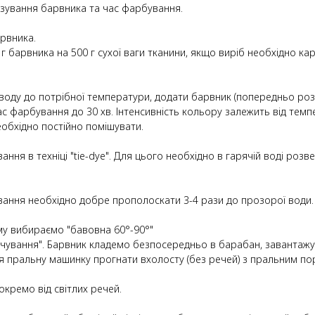
озування барвника та час фарбування.
арвника.
 г барвника на 500 г сухої ваги тканини, якщо виріб необхідно 
 воду до потрібної температури, додати барвник (попередньо роз
ас фарбування до 30 хв. Інтенсивність кольору залежить від тем
обхідно постійно помішувати.
я в техніці "tie-dye". Для цього необхідно в гарячій воді розве
вання необхідно добре прополоскати 3-4 рази до прозорої води.
му вибираємо "бавовна 60°-90°"
ування". Барвник кладемо безпосередньо в барабан, завантажу
 пральну машинку прогнати вхолосту (без речей) з пральним пор
кремо від світлих речей.