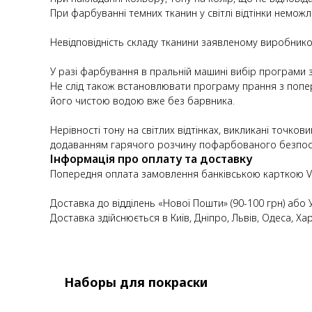
При фарбуванні темних тканин у світлі відтінки неможл
Невідповідність складу тканини заявленому виробнико
У разі фарбування в пральній машині вибір програми 
Не слід також встановлювати програму прання з попе
його чистою водою вже без барвника.
Нерівності тону на світлих відтінках, викликані точк
додаванням гарячого розчину пофарбованого безпосе
Інформація про оплату та доставку
Попередня оплата замовлення банківською карткою Vi
Доставка до відділень «Нової Пошти» (90-100 грн) або 
Доставка здійснюється в Київ, Дніпро, Львів, Одеса, Харк
Наборы для покраски