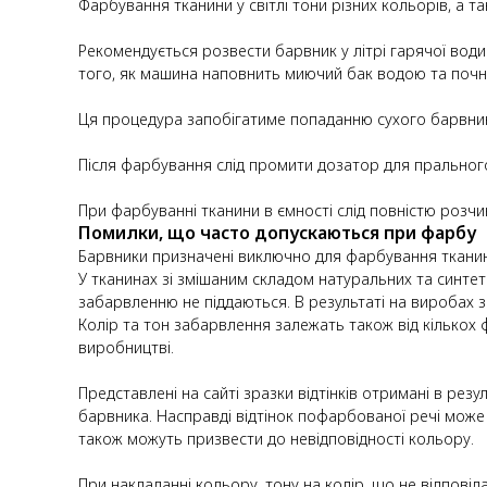
Фарбування тканини у світлі тони різних кольорів, а 
Рекомендується розвести барвник у літрі гарячої вод
того, як машина наповнить миючий бак водою та почне
Ця процедура запобігатиме попаданню сухого барвника
Після фарбування слід промити дозатор для пральног
При фарбуванні тканини в ємності слід повністю розчин
Помилки, що часто допускаються при фарбу
Барвники призначені виключно для фарбування тканин і
У тканинах зі змішаним складом натуральних та синтет
забарвленню не піддаються. В результаті на виробах з 
Колір та тон забарвлення залежать також від кількох 
виробництві.
Представлені на сайті зразки відтінків отримані в рез
барвника. Насправді відтінок пофарбованої речі може 
також можуть призвести до невідповідності кольору.
При накладанні кольору, тону на колір, що не відпові