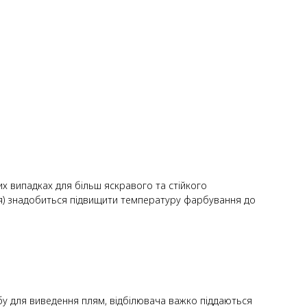
их випадках для більш яскравого та стійкого
ня) знадобиться підвищити температуру фарбування до
бу для виведення плям, відбілювача важко піддаються