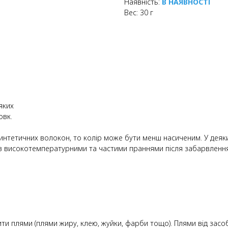
Наявність:
В НАЯВНОСТІ
Вес: 30 г
яких
овк.
синтетичних волокон, то колір може бути менш насиченим. У деяк
в з високотемпературними та частими праннями після забарвлен
ти плями (плями жиру, клею, жуйки, фарби тощо). Плями від засо