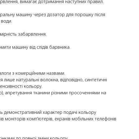
барвлення, вимагає дотримання наступних правил.
 пральну машину через дозатор для порошку після
 води.
мірність забарвлення.
ити машину від слідів барвника.
налоги з комерційними назвами.
 лише натуральні волокна, відповідно, синтетичні
тенсивності кольору.
що), апретування тканини різними просоченнями на
суть демонстративний характер подачі кольору
ів моніторів комп'ютерів, екранів мобільних телефонів
тінками до повної зміни кольору.