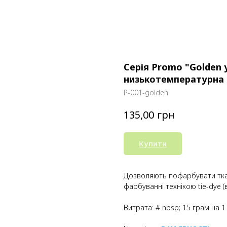
Серія Promo "Golden 
низькотемпературна 
P-001-golden
грн
135,00
Купити
Дозволяють пофарбувати ткан
фарбуванні технікою tie-dye 
Витрата: # nbsp; 15 грам на 1