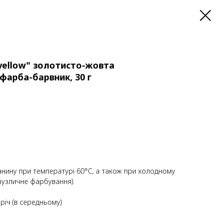
yellow" золотисто-жовта
фарба-барвник, 30 г
ину при температурі 60°C, а також при холодному
(вузличне фарбування).
 річ (в середньому)