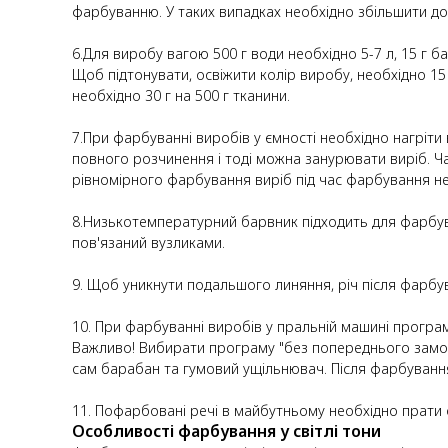
фарбуванню. У таких випадках необхідно збільшити д
6.Для виробу вагою 500 г води необхідно 5-7 л, 15 г б
Щоб підтонувати, освіжити колір виробу, необхідно 15
необхідно 30 г на 500 г тканини.
7.При фарбуванні виробів у ємності необхідно нагріти
повного розчинення і тоді можна занурювати виріб. Ч
рівномірного фарбування виріб під час фарбування не
8.Низькотемпературний барвник підходить для фарбуванн
пов'язаний вузликами.
9. Щоб уникнути подальшого линяння, річ після фарбу
10. При фарбуванні виробів у пральній машині програ
Важливо! Вибирати програму "без попереднього замоч
сам барабан та гумовий ущільнювач. Після фарбування
11. Пофарбовані речі в майбутньому необхідно прати о
Особливості фарбування у світлі тони