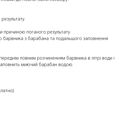
 результату.
ти причиною поганого результату.
го барвника з барабана та подальшого заповнення
опереднім повним розчиненням барвника в літрі води і
заповнить миючий барабан водою.
латно).