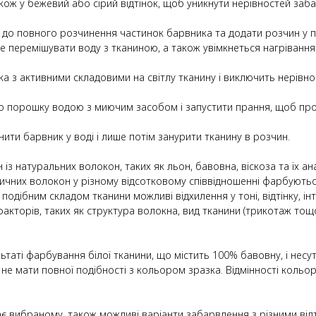
також у бежевий або сірий відтінок, щоб уникнути нерівностей за
и до повного розчинення частинок барвника та додати розчин у
 перемішувати воду з тканиною, а також увімкнеться нагрівання
 з активними складовими на світлу тканину і виключить нерівно
о порошку водою з миючим засобом і запустити прання, щоб пром
ити барвник у воді і лише потім занурити тканину в розчин.
з натуральних волокон, таких як льон, бавовна, віскоза та їх а
ичних волокон у різному відсотковому співвідношенні фарбуються
подібним складом тканини можливі відхилення у тоні, відтінку, ін
факторів, таких як структура волокна, вид тканини (трикотаж то
ультаті фарбування білої тканини, що містить 100% бавовну, і не
не мати повної подібності з кольором зразка. Відмінності кольор
дає вибраному, також можливі варіанти забарвлення з різними від