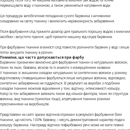
порошку після того, як машина наповнить миючий бак водою та почне
перемішувати воду з тканиною, а також увімкнеться нагрівання води.
Ця процедура запобігатиме попаданню сухого барвника з активними
складовими на світлу тканину і виключить нерівномірність забарвлення.
Після фарбування слід промити дозатор для прального порошку водою з миючим
засобом і запустити прання, щоб промити машину від слідів барвника.
При фарбуванні тканини в ємності слід повністю розчинити барвник у воді і лише
потім занурити тканину в розчин.
Помилки, що часто допускаються при фарбу
Барвники призначені виключно для фарбування тканин із натуральних волокон,
таких як льон, бавовна, віскоза та їх аналоги з комерційними назвами.
У тканинах зі змішаним складом натуральних та синтетичних волокон у різному
відсотковому співвідношенні фарбуються лише натуральні волокна, відповідно,
синтетичні забарвленню не піддаються. В результаті на виробах з подібним
складом тканини можливі відхилення у тоні, відтінку, інтенсивності кольору.
Колір та тон забарвлення залежать також від кількох факторів, таких як структура
волокна, вид тканини (трикотаж тощо), апретування тканини різними
просоченнями на виробництві.
Представлені на сайті зразки відтінків отримані в результаті фарбування білої
тканини, що містить 100% бавовну, і несуть демонстративний характер подачі
кольору барвника. Насправді відтінок пофарбованої речі може не мати повної