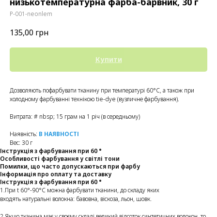
низькотемпературна фарба-барвник, 30 г
P-001-neonlem
135,00
грн
Купити
Дозволяють пофарбувати тканину при температурі 60°C, а також при
холодному фарбуванні технікою tie-dye (вузличне фарбування).
Витрата: # nbsp; 15 грам на 1 річ (в середньому)
Наявність:
В НАЯВНОСТІ
Вес: 30 г
Інструкція з фарбування при 60 °
Особливості фарбування у світлі тони
Помилки, що часто допускаються при фарбу
Інформація про оплату та доставку
Інструкція з фарбування при 60 °
1.При t 60°-90°C можна фарбувати тканини, до складу яких
входять натуральні волокна: бавовна, віскоза, льон, шовк.
2.Якщо тканина має у своєму складі великий відсоток синтетичних волокон, то