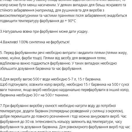
колір може бути менш насиченим. У деяких випадках для більш яскравого та
стійкого забарвлення (наприклад, для рушників та для виробів з
високотемпературними та частими праннями після забарвлення) знадобиться
підвищити температуру фарбування до + 90°С
3.Натуральна вовна при фарбуванні може дати усадку.
4.Важливо! 100% синтетика не фарбується!
5. Перед фарбуванням речі необхідно випрати і видалити плями (плями жиру,
клею, жуйки, фарби тощо). Плями від засобу для виведення плям,
відбілювача важко піддаються фарбуванню. У таких випадках необхідно
збільшити дозування барвника та час фарбування.
6.Для виробу вагою 500 г води необхідно 5-7 л, 15 г барвника.
Щоб підтонувати, освіжити колір виробу, необхідно 15 г барвника на 500 г сухої
ваги тканини, якщо виріб необхідно кардинально перефарбувати в інший колір,
барвника необхідно 30 г на 500 г тканини.
7.При фарбуванні виробів у ємності необхідно нагріти воду до потрібної
температури, додати барвник (попередньо розведений у склянці з окропом),
добре перемішати до повного розчинення і тоді можна занурювати виріб. Час
фарбування до 30 хв. Інтенсивність кольору залежить від температури, часу
фарбування та дозування барвника. Для рівномірного фарбування виріб під час