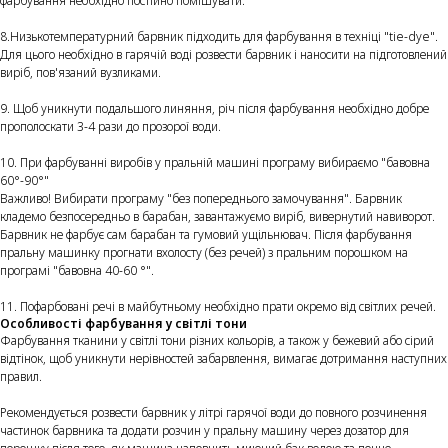
фарбування необхідно постійно помішувати.
8.Низькотемпературний барвник підходить для фарбування в техніці "tie-dye".
Для цього необхідно в гарячій воді розвести барвник і наносити на підготовлений
виріб, пов'язаний вузликами.
9. Щоб уникнути подальшого линяння, річ після фарбування необхідно добре
прополоскати 3-4 рази до прозорої води.
10. При фарбуванні виробів у пральній машині програму вибираємо "бавовна
60°-90°"
Важливо! Вибирати програму "без попереднього замочування". Барвник
кладемо безпосередньо в барабан, завантажуємо виріб, вивернутий навиворот.
Барвник не фарбує сам барабан та гумовий ущільнювач. Після фарбування
пральну машинку прогнати вхолосту (без речей) з пральним порошком на
програмі "бавовна 40-60 °".
11. Пофарбовані речі в майбутньому необхідно прати окремо від світлих речей.
Особливості фарбування у світлі тони
Фарбування тканини у світлі тони різних кольорів, а також у бежевий або сірий
відтінок, щоб уникнути нерівностей забарвлення, вимагає дотримання наступних
правил.
Рекомендується розвести барвник у літрі гарячої води до повного розчинення
частинок барвника та додати розчин у пральну машину через дозатор для