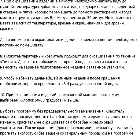
7. При окрашивании изделий в емкости необходимо нагреть воду до
нужной температуры, добавить краситель, предварительно разведенный
в стакане кипятка, хорошо перемешать до полного растворения и тогда
можно погружать изделие. Время крашения до 30 минут. Интенсивность
цвета зависит от температуры, времени окрашивания и дозировки
красителя.
Для равномерного окрашивания изделие во время крашения необходимо
постоянно помешивать.
8. Низкотемпературный краситель подходит для окрашивания по технике
«Tie-dye». Для этого необходимо в горячей воде развести краситель и
наносить на заранее подготовленное изделие связанное узелками.
9. Чтобы избежать дальнейшей линьки изделий после крашения
необходимо хорошо прополоскать 3-4 раза, до прозрачной воды.
10. При окрашивании изделий в стиральной машине программу
выбираем «Хлопок 50-60 градусов» и выше.
Выбрать программу без предварительного замачивания. Краситель
кладем непосредственно в барабан, загружаем изделие, вывернутое на
изнанку. Краситель не окрашивает сам барабан и резиновый
уплотнитель. После крашения (для профилактики) стиральную машинку
прогнать вхолостую (без вещей) со стиральным порошком на программе