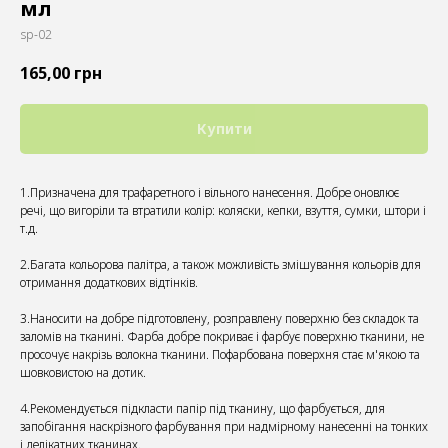
мл
sp-02
165,00
грн
Купити
1.Призначена для трафаретного і вільного нанесення. Добре оновлює
речі, що вигоріли та втратили колір: коляски, кепки, взуття, сумки, штори і
т.д.
2.Багата кольорова палітра, а також можливість змішування кольорів для
отримання додаткових відтінків.
3.Наносити на добре підготовлену, розправлену поверхню без складок та
заломів на тканині. Фарба добре покриває і фарбує поверхню тканини, не
просочує накрізь волокна тканини. Пофарбована поверхня стає м'якою та
шовковистою на дотик.
4.Рекомендується підкласти папір під тканину, що фарбується, для
запобігання наскрізного фарбування при надмірному нанесенні на тонких
і делікатних тканинах.