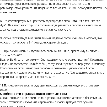
от температуры, времени окрашивания и дозировки красителя. Для
равномерного окрашивания изделие во время крашения необходимо постоянно
помешивать.
8.Низкотемпературный краситель подходит для окрашивания в технике "tie-
dye". Для этого необходимо в горячей воде развести краситель и наносить на
заранее подготовленное изделие, связанное узелками.
9.Чтобы избежать дальнейшей линьки, изделие после крашения необходимо
хорошо прополоскать 3-4 раза до прозрачной воды.
10.При окрашивании изделий в стиральной машине, программу выбираем
"хлопок 60°-90°"
Важно! Выбирать программу "без предварительного замачивания". Краситель
кладем непосредственно в барабан, загружаем изделие, вывернутое на изнанку.
Краситель не окрашивает сам барабан и резиновый уплотнитель. После
крашения стиральную машинку прогнать вхолостую (без вещей) со стиральным
порошком на программе "хлопок 40-60°".
11.Покрашенные вещи в будущем необходимо стирать отдельно от светлых
вещей.
Особенности окрашивания в светлые тона
Окрашивание ткани в светлые тона различных цветов, а также в бежевый или
серый оттенок во избежание неровностей окраски требует соблюдения
следующих правил.