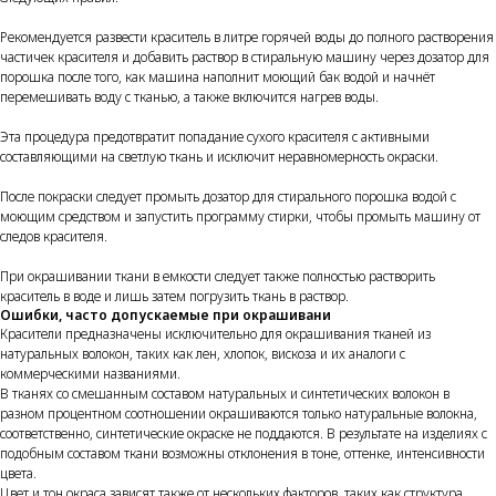
Рекомендуется развести краситель в литре горячей воды до полного растворения
частичек красителя и добавить раствор в стиральную машину через дозатор для
порошка после того, как машина наполнит моющий бак водой и начнёт
перемешивать воду с тканью, а также включится нагрев воды.
Эта процедура предотвратит попадание сухого красителя с активными
составляющими на светлую ткань и исключит неравномерность окраски.
После покраски следует промыть дозатор для стирального порошка водой с
моющим средством и запустить программу стирки, чтобы промыть машину от
следов красителя.
При окрашивании ткани в емкости следует также полностью растворить
краситель в воде и лишь затем погрузить ткань в раствор.
Ошибки, часто допускаемые при окрашивани
Красители предназначены исключительно для окрашивания тканей из
натуральных волокон, таких как лен, хлопок, вискоза и их аналоги с
коммерческими названиями.
В тканях со смешанным составом натуральных и синтетических волокон в
разном процентном соотношении окрашиваются только натуральные волокна,
соответственно, синтетические окраске не поддаются. В результате на изделиях с
подобным составом ткани возможны отклонения в тоне, оттенке, интенсивности
цвета.
Цвет и тон окраса зависят также от нескольких факторов, таких как структура