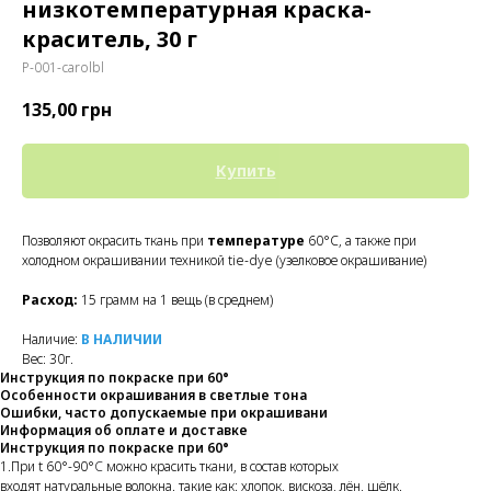
низкотемпературная краска-
краситель, 30 г
P-001-carolbl
135,00
грн
Купить
Позволяют окрасить ткань при
температуре
60°C, а также при
холодном окрашивании техникой tie-dye (узелковое окрашивание)
Расход:
15 грамм на 1 вещь (в среднем)
Наличие:
В НАЛИЧИИ
Вес: 30г.
Инструкция по покраске при 60°
Особенности окрашивания в светлые тона
Ошибки, часто допускаемые при окрашивани
Информация об оплате и доставке
Инструкция по покраске при 60°
1.При t 60°-90°
C
можно красить ткани, в состав которых
входят натуральные волокна. такие как: хлопок, вискоза, лён, шёлк.