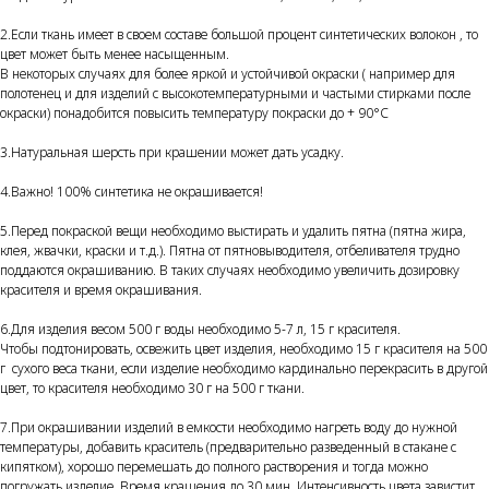
2.Если ткань имеет в своем составе большой процент синтетических волокон , то
цвет может быть менее насыщенным.
В некоторых случаях для более яркой и устойчивой окраски ( например для
полотенец и для изделий с высокотемпературными и частыми стирками после
окраски) понадобится повысить температуру покраски до + 90°С
3.Натуральная шерсть при крашении может дать усадку.
4.Важно! 100% синтетика не окрашивается!
5.Перед покраской вещи необходимо выстирать и удалить пятна (пятна жира,
клея, жвачки, краски и т.д.). Пятна от пятновыводителя, отбеливателя трудно
поддаются окрашиванию. В таких случаях необходимо увеличить дозировку
красителя и время окрашивания.
6.Для изделия весом 500 г воды необходимо 5-7 л, 15 г красителя.
Чтобы подтонировать, освежить цвет изделия, необходимо 15 г красителя на 500
г сухого веса ткани, если изделие необходимо кардинально перекрасить в другой
цвет, то красителя необходимо 30 г на 500 г ткани.
7.При окрашивании изделий в емкости необходимо нагреть воду до нужной
температуры, добавить краситель (предварительно разведенный в стакане с
кипятком), хорошо перемешать до полного растворения и тогда можно
погружать изделие. Время крашения до 30 мин. Интенсивность цвета завистит