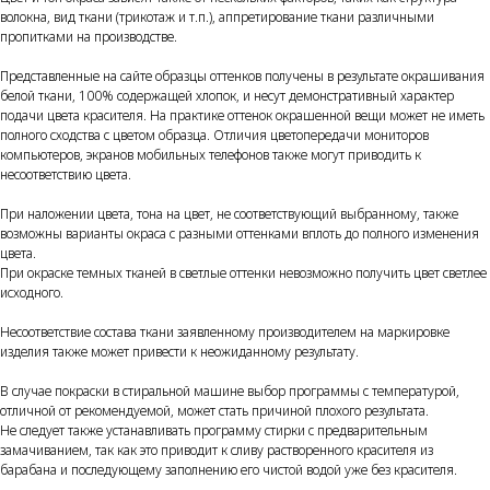
волокна, вид ткани (трикотаж и т.п.), аппретирование ткани различными
пропитками на производстве.
Представленные на сайте образцы оттенков получены в результате окрашивания
белой ткани, 100% содержащей хлопок, и несут демонстративный характер
подачи цвета красителя. На практике оттенок окрашенной вещи может не иметь
полного сходства с цветом образца. Отличия цветопередачи мониторов
компьютеров, экранов мобильных телефонов также могут приводить к
несоответствию цвета.
При наложении цвета, тона на цвет, не соответствующий выбранному, также
возможны варианты окраса с разными оттенками вплоть до полного изменения
цвета.
При окраске темных тканей в светлые оттенки невозможно получить цвет светлее
исходного.
Несоответствие состава ткани заявленному производителем на маркировке
изделия также может привести к неожиданному результату.
В случае покраски в стиральной машине выбор программы с температурой,
отличной от рекомендуемой, может стать причиной плохого результата.
Не следует также устанавливать программу стирки с предварительным
замачиванием, так как это приводит к сливу растворенного красителя из
барабана и последующему заполнению его чистой водой уже без красителя.