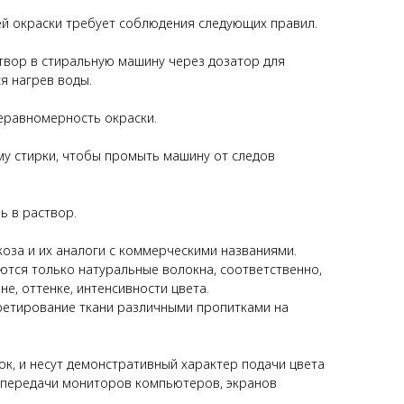
ей окраски требует соблюдения следующих правил.
створ в стиральную машину через дозатор для
я нагрев воды.
неравномерность окраски.
у стирки, чтобы промыть машину от следов
ь в раствор.
коза и их аналоги с коммерческими названиями.
тся только натуральные волокна, соответственно,
е, оттенке, интенсивности цвета.
аппретирование ткани различными пропитками на
к, и несут демонстративный характер подачи цвета
топередачи мониторов компьютеров, экранов