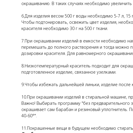
окрашиванию. В таких случаях необходимо увеличить
6.Для изделия весом 500 г воды необходимо 5-7 л, 15 
Чтобы подтонировать, освежить цвет изделия, необход
красителя необходимо 30 г на 500 г ткани.
7.При окрашивании изделий в емкости необходимо наг
перемешать до полного растворения и тогда можно п
дозировки красителя. Для равномерного окрашивани
8.Низкотемпературный краситель подходит для окрашив
подготовленное изделие, связанное узелками.
9.Чтобы избежать дальнейшей линьки, изделие после
10.При окрашивании изделий в стиральной машине, п
Важно! Выбирать программу "без предварительного за
окрашивает сам барабан и резиновый уплотнитель. П
40-60°".
11.Покрашенные вещи в будущем необходимо стирать 