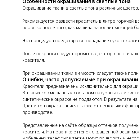
Особенности окрашивания в светлые тона
Окрашивание ткани в светлые тона различных цветов
Рекомендуется развести краситель в литре горячей в
порошка после того, как машина наполнит моющий бак
Эта процедура предотвратит попадание сухого краси
После покраски следует промыть дозатор для стирал
красителя.
При окрашивании ткани в емкости следует также полн
Ошибки, часто допускаемые при окрашивани
Красители предназначены исключительно для окрашива
В тканях со смешанным составом натуральных и синт
синтетические окраске не поддаются. В результате на
Цвет и тон окраса зависят также от нескольких фактор
производстве.
Представленные на сайте образцы оттенков получены
красителя. На практике оттенок окрашенной вещи мо
мобильных телефонов также могут приводить к несоо