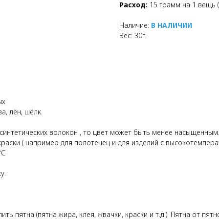
Расход:
15 грамм на 1 вещь (
Наличие:
В НАЛИЧИИ
Вес: 30г.
ых
а, лён, шёлк.
 синтетических волокон , то цвет может быть менее насыщенным
краски ( например для полотенец и для изделий с высокотемпер
°С
у.
ть пятна (пятна жира, клея, жвачки, краски и т.д.). Пятна от п