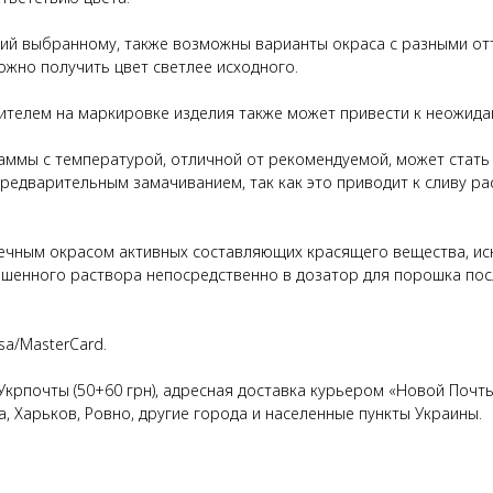
щий выбранному, также возможны варианты окраса с разными от
ожно получить цвет светлее исходного.
ителем на маркировке изделия также может привести к неожида
аммы с температурой, отличной от рекомендуемой, может стать 
предварительным замачиванием, так как это приводит к сливу 
очечным окрасом активных составляющих красящего вещества, 
ашенного раствора непосредственно в дозатор для порошка пос
sa/MasterCard.
 Укрпочты (50+60 грн), адресная доставка курьером «Новой Почты
а, Харьков, Ровно, другие города и населенные пункты Украины.