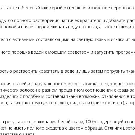
, а также в бежевый или серый оттенок во избежание неровност
оды до полного растворения частичек красителя и добавить ра
 водой и начнёт перемешивать воду с тканью, а также включитс
теля с активными составляющими на светлую ткань и исключит 
ьного порошка водой с моющим средством и запустить программ
остью растворить краситель в воде и лишь затем погрузить ткан
ния тканей из натуральных волокон, таких как лен, хлопок, вис
етических волокон в разном процентном соотношении окрашиваю
 изделиях с подобным составом ткани возможны отклонения в тон
ов, таких как структура волокна, вид ткани (трикотаж и т.п.), 
 в результате окрашивания белой ткани, 100% содержащей хлопо
жет не иметь полного сходства с цветом образца. Отличия цве
тветствию цвета.