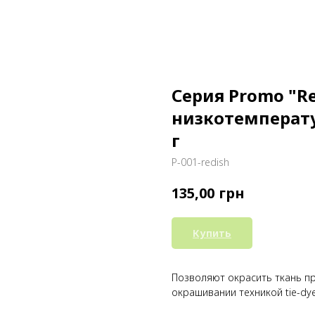
Серия Promo "R
низкотемперату
г
P-001-redish
грн
135,00
Купить
Позволяют окрасить ткань п
окрашивании техникой tie-dy