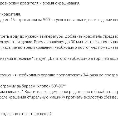
 дозировку красителя и время окрашивания.
г красителя.
имо 15 г красителя на 500 г сухого веса ткани, если изделие н
реть воду до нужной температуры, добавить краситель (предвар
огружать изделие. Время крашения до 30 мин. Интенсивность цв
я изделие во время крашения необходимо постоянно помешиват
ания в технике "tie-dye". Для этого необходимо в горячей воде
 крашения необходимо хорошо прополоскать 3-4 раза до прозра
рограмму выбираем "хлопок 60°-90°"
мачивания". Краситель кладем непосредственно в барабан, загр
осле крашения стиральную машинку прогнать вхолостую (без ве
отдельно от светлых вещей.