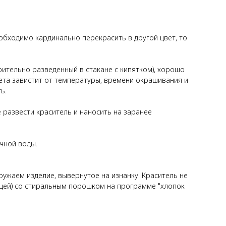
еобходимо кардинально перекрасить в другой цвет, то
ительно разведенный в стакане с кипятком), хорошо
ета завистит от температуры, времени окрашивания и
ь.
 развести краситель и наносить на заранее
чной воды.
ужаем изделие, вывернутое на изнанку. Краситель не
щей) со стиральным порошком на программе "хлопок