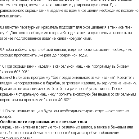
от температуры, времени окрашивания и дозировки красителя. Для
равномерного окрашивания изделие во время крашения необходимо постоянно
помешивать.
8.Низкотемпературный краситель подходит для окрашивания в технике "tie-
dye". Для этого необходимо в горячей воде развести краситель и наносить на
заранее подготовленное изделие, связанное узелками.
9.Чтобы избежать дальнейшей линьки, изделие после крашения необходимо
хорошо прополоскать 3-4 раза до прозрачной воды.
10.При окрашивании изделий в стиральной машине, программу выбираем
"хлопок 60°-90°"
Важно! Выбирать программу "без предварительного замачивания". Краситель
кладем непосредственно в барабан, загружаем изделие, вывернутое на изнанку.
Краситель не окрашивает сам барабан и резиновый уплотнитель. После
крашения стиральную машинку прогнать вхолостую (без вещей) со стиральным
порошком на программе "хлопок 40-60°".
11.Покрашенные вещи в будущем необходимо стирать отдельно от светлых
вещей.
Особенности окрашивания в светлые тона
Окрашивание ткани в светлые тона различных цветов, а также в бежевый или
серый оттенок во избежание неровностей окраски требует соблюдения
следующих правил.