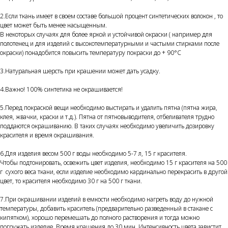
2.Если ткань имеет в своем составе большой процент синтетических волокон , то
цвет может быть менее насыщенным.
В некоторых случаях для более яркой и устойчивой окраски ( например для
полотенец и для изделий с высокотемпературными и частыми стирками после
окраски) понадобится повысить температуру покраски до + 90°С
3.Натуральная шерсть при крашении может дать усадку.
4.Важно! 100% синтетика не окрашивается!
5.Перед покраской вещи необходимо выстирать и удалить пятна (пятна жира,
клея, жвачки, краски и т.д.). Пятна от пятновыводителя, отбеливателя трудно
поддаются окрашиванию. В таких случаях необходимо увеличить дозировку
красителя и время окрашивания.
6.Для изделия весом 500 г воды необходимо 5-7 л, 15 г красителя.
Чтобы подтонировать, освежить цвет изделия, необходимо 15 г красителя на 500
г сухого веса ткани, если изделие необходимо кардинально перекрасить в другой
цвет, то красителя необходимо 30 г на 500 г ткани.
7.При окрашивании изделий в емкости необходимо нагреть воду до нужной
температуры, добавить краситель (предварительно разведенный в стакане с
кипятком), хорошо перемешать до полного растворения и тогда можно
погружать изделие. Время крашения до 30 мин. Интенсивность цвета завистит