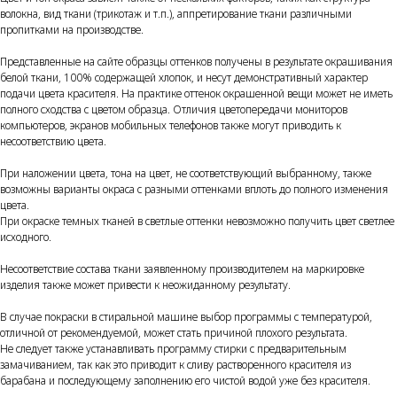
волокна, вид ткани (трикотаж и т.п.), аппретирование ткани различными
пропитками на производстве.
Представленные на сайте образцы оттенков получены в результате окрашивания
белой ткани, 100% содержащей хлопок, и несут демонстративный характер
подачи цвета красителя. На практике оттенок окрашенной вещи может не иметь
полного сходства с цветом образца. Отличия цветопередачи мониторов
компьютеров, экранов мобильных телефонов также могут приводить к
несоответствию цвета.
При наложении цвета, тона на цвет, не соответствующий выбранному, также
возможны варианты окраса с разными оттенками вплоть до полного изменения
цвета.
При окраске темных тканей в светлые оттенки невозможно получить цвет светлее
исходного.
Несоответствие состава ткани заявленному производителем на маркировке
изделия также может привести к неожиданному результату.
В случае покраски в стиральной машине выбор программы с температурой,
отличной от рекомендуемой, может стать причиной плохого результата.
Не следует также устанавливать программу стирки с предварительным
замачиванием, так как это приводит к сливу растворенного красителя из
барабана и последующему заполнению его чистой водой уже без красителя.