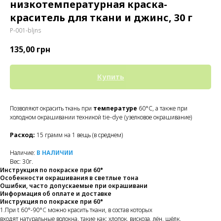
низкотемпературная краска-
краситель для ткани и джинс, 30 г
P-001-bljns
135,00
грн
Купить
Позволяют окрасить ткань при
температуре
60°C, а также при
холодном окрашивании техникой tie-dye (узелковое окрашивание)
Расход:
15 грамм на 1 вещь (в среднем)
Наличие:
В НАЛИЧИИ
Вес: 30г.
Инструкция по покраске при 60°
Особенности окрашивания в светлые тона
Ошибки, часто допускаемые при окрашивани
Информация об оплате и доставке
Инструкция по покраске при 60°
1.При t 60°-90°
C
можно красить ткани, в состав которых
входят натуральные волокна. такие как: хлопок, вискоза, лён, шёлк.