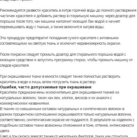
Рекомендуется развести краситель в литре горячей воды до полного растворения
частичек красителя и добавить раствор в стиральную машину через дозатор для
порошка после того, как машина наполнит моющий бак водой и начнёт
перемешивать воду с тканью, а также включится нагрев воды.
Эта процедура предотвратит попадание сухого красителя с активными
составляющими на светлую ткань и исключит неравномерность окраски.
После покраски следует промыть дозатор для стирального порошка водой с
моющим средством и запустить программу стирки, чтобы промыть машину от
следов красителя.
При окрашивании ткани в емкости следует также полностью растворить
краситель в воде и лишь затем погрузить ткань в раствор.
Ошибки, часто допускаемые при окрашивани
Красители предназначены исключительно для окрашивания тканей из
натуральных волокон, таких как лен, хлопок, вискоза и их аналоги с
коммерческими названиями.
В тканях со смешанным составом натуральных и синтетических волокон в
разном процентном соотношении окрашиваются только натуральные волокна,
соответственно, синтетические окраске не поддаются. В результате на изделиях с
подобным составом ткани возможны отклонения в тоне, оттенке, интенсивности
цвета.
Цвет и тон окраса зависят также от нескольких факторов, таких как структура