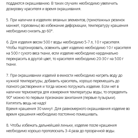
поддаются окрашиванию. В таких случаях необходимо увеличить
дозировку красителя и время окрашивания.
5. При наличии в изделиях вязаных элементов, (трикотажных резинок
манжет, горловины) во избежание деформации, температуру крашения
необходимо снизить до 60°.
6. Для изделия весом 500 г воды необходимо 5-7 л, 10 г красителя.
Чтобы подтонировать, освежить цвет изделию необходимо 10 г красителя
на 500 г сухого веса ткани, если изделие необходимо кардинально
перекрасить в другой цвет, то красителя необходимо 20-30 г на 500 г
ткани.
7. При окрашивании изделий в емкости необходимо нагреть воду до
нужной температуры, добавить краситель, хорошо перемешать до
полного растворения и тогда можно погружать изделие. Если нет в
наличии термометра для измерения температуры воды, то определить
90° можно по первым признакам закипания (первые пузырьки).
Кипятить вещь не надо!
Время крашения 30 минут. Для равномерного окрашивания изделие во
время крашения необходимо постоянно помешивать.
8. Чтобы избежать дальнейшей линьки, изделие после крашения
необходимо хорошо прополоскать 3-4 раза до прозрачной воды.