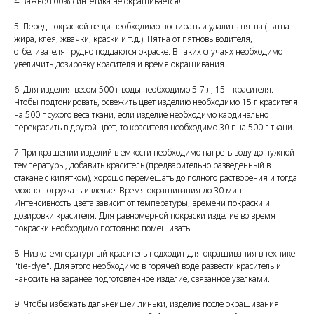
4.Важно!100% синтетика не окрашивается!
5. Перед покраской вещи необходимо постирать и удалить пятна (пятна
жира, клея, жвачки, краски и т.д.). Пятна от пятновыводителя,
отбеливателя трудно поддаются окраске. В таких случаях необходимо
увеличить дозировку красителя и время окрашивания.
6. Для изделия весом 500 г воды необходимо 5-7 л, 15 г красителя.
Чтобы подтонировать, освежить цвет изделию необходимо 15 г красителя
на 500 г сухого веса ткани, если изделие необходимо кардинально
перекрасить в другой цвет, то красителя необходимо 30 г на 500 г ткани.
7.При крашении изделий в емкости необходимо нагреть воду до нужной
температуры, добавить краситель (предварительно разведенный в
стакане с кипятком), хорошо перемешать до полного растворения и тогда
можно погружать изделие. Время окрашивания до 30 мин.
Интенсивность цвета зависит от температуры, времени покраски и
дозировки красителя. Для равномерной покраски изделие во время
покраски необходимо постоянно помешивать.
8. Низкотемпературный краситель подходит для окрашивания в технике
"tie-dye". Для этого необходимо в горячей воде развести краситель и
наносить на заранее подготовленное изделие, связанное узелками.
9. Чтобы избежать дальнейшей линьки, изделие после окрашивания