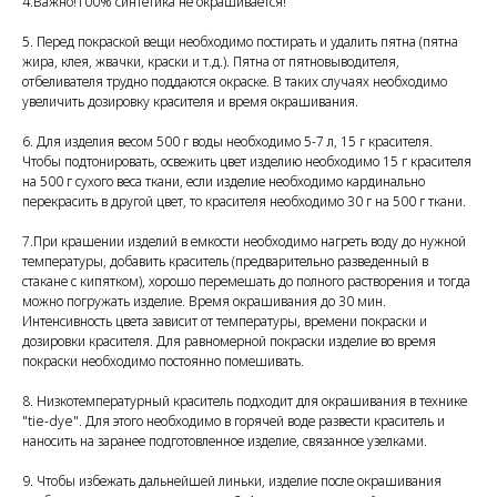
4.Важно!100% синтетика не окрашивается!
5. Перед покраской вещи необходимо постирать и удалить пятна (пятна
жира, клея, жвачки, краски и т.д.). Пятна от пятновыводителя,
отбеливателя трудно поддаются окраске. В таких случаях необходимо
увеличить дозировку красителя и время окрашивания.
6. Для изделия весом 500 г воды необходимо 5-7 л, 15 г красителя.
Чтобы подтонировать, освежить цвет изделию необходимо 15 г красителя
на 500 г сухого веса ткани, если изделие необходимо кардинально
перекрасить в другой цвет, то красителя необходимо 30 г на 500 г ткани.
7.При крашении изделий в емкости необходимо нагреть воду до нужной
температуры, добавить краситель (предварительно разведенный в
стакане с кипятком), хорошо перемешать до полного растворения и тогда
можно погружать изделие. Время окрашивания до 30 мин.
Интенсивность цвета зависит от температуры, времени покраски и
дозировки красителя. Для равномерной покраски изделие во время
покраски необходимо постоянно помешивать.
8. Низкотемпературный краситель подходит для окрашивания в технике
"tie-dye". Для этого необходимо в горячей воде развести краситель и
наносить на заранее подготовленное изделие, связанное узелками.
9. Чтобы избежать дальнейшей линьки, изделие после окрашивания