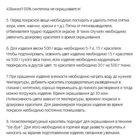
4.Важно!100% синтетика не окрашивается!
5. Перед покраской вещи необходимо постирать и удалить пятна (пятна
жира, клея, жвачки, краски и т.д.). Пятна от пятновыводителя,
отбеливателя трудно поддаются окраске. В таких случаях необходимо
увеличить дозировку красителя и время окрашивания.
6. Для изделия весом 500 г воды необходимо 5-7 л, 15 г красителя.
Чтобы подтонировать, освежить цвет изделию необходимо 15 г красителя
на 500 г сухого веса ткани, если изделие необходимо кардинально
перекрасить в другой цвет, то красителя необходимо 30 г на 500 г ткани.
7.При крашении изделий в емкости необходимо нагреть воду до нужной
температуры, добавить краситель (предварительно разведенный в
стакане с кипятком), хорошо перемешать до полного растворения и тогда
можно погружать изделие. Время окрашивания до 30 мин.
Интенсивность цвета зависит от температуры, времени покраски и
дозировки красителя. Для равномерной покраски изделие во время
покраски необходимо постоянно помешивать.
8. Низкотемпературный краситель подходит для окрашивания в технике
"tie-dye". Для этого необходимо в горячей воде развести краситель и
наносить на заранее подготовленное изделие, связанное узелками.