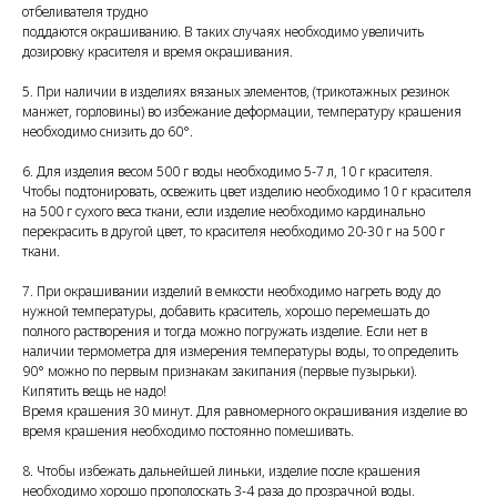
отбеливателя трудно
поддаются окрашиванию. В таких случаях необходимо увеличить
дозировку красителя и время окрашивания.
5. При наличии в изделиях вязаных элементов, (трикотажных резинок
манжет, горловины) во избежание деформации, температуру крашения
необходимо снизить до 60°.
6. Для изделия весом 500 г воды необходимо 5-7 л, 10 г красителя.
Чтобы подтонировать, освежить цвет изделию необходимо 10 г красителя
на 500 г сухого веса ткани, если изделие необходимо кардинально
перекрасить в другой цвет, то красителя необходимо 20-30 г на 500 г
ткани.
7. При окрашивании изделий в емкости необходимо нагреть воду до
нужной температуры, добавить краситель, хорошо перемешать до
полного растворения и тогда можно погружать изделие. Если нет в
наличии термометра для измерения температуры воды, то определить
90° можно по первым признакам закипания (первые пузырьки).
Кипятить вещь не надо!
Время крашения 30 минут. Для равномерного окрашивания изделие во
время крашения необходимо постоянно помешивать.
8. Чтобы избежать дальнейшей линьки, изделие после крашения
необходимо хорошо прополоскать 3-4 раза до прозрачной воды.