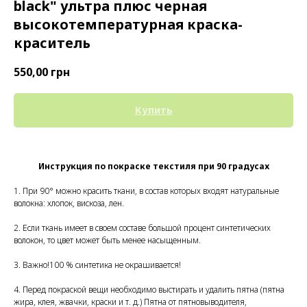
black" ультра плюс черная
высокотемпературная краска-
краситель
550,00
грн
Купить
Инструкция по покраске текстиля при 90 градусах
1. При 90° можно красить ткани, в состав которых входят натуральные
волокна: хлопок, вискоза, лен.
2. Если ткань имеет в своем составе большой процент синтетических
волокон, то цвет может быть менее насыщенным.
3. Важно!100 % синтетика не окрашивается!
4. Перед покраской вещи необходимо выстирать и удалить пятна (пятна
жира, клея, жвачки, краски и т. д.) Пятна от пятновыводителя,