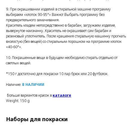
9. При окрашивании изделий в стиральной машине программу
выбираем «хлопок 90-95°» Важно! Выбрать программу без
предварительного замачивания.
Краситель кладем непосредственно в барабан, загружаем изделие,
вывернутое наизнанку. Краситель не окрашивает сам барабан и
резиновый уплотнитель. После крашения стиральную машинку прогнать
вхолостую (без вещей) со стиральным порошком на программе хлопок
«40-60°».
10. Покрашенные вещи в будущем необходимо стирать отдельно от
светлых вещей.
*150 г достаточно для покраски 10 пар брюк или 20 футболок.
Наличие:
В НАЛИЧИИ
Больше вариантов красок в
каталоге
Weight: 150 g
Наборы для покраски