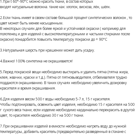
1.При t 60°-90°
C
можно красить ткани, в состав которых
входят натуральные волокна. такие как: хлопок, вискоза, лён, шёлк.
2.Если ткань имеет в своем составе большой процент синтетических волокон , то
цвет может быть менее насыщенным.
В некоторых случаях для более яркой и устойчивой окраски ( например для
полотенец и для изделий с высокотемпературными и частыми стирками после
окраски) понадобится повысить температуру покраски до + 90°С
3.Натуральная шерсть при крашении может дать усадку.
4.Важно! 100% синтетика не окрашивается!
5.Перед покраской вещи необходимо выстирать и удалить пятна (пятна жира,
клея, жвачки, краски и т.д.). Пятна от пятновыводителя, отбеливателя трудно
поддаются окрашиванию. В таких случаях необходимо увеличить дозировку
красителя и время окрашивания.
6.Для изделия весом 500 г воды необходимо 5-7 л, 15 г красителя.
Чтобы подтонировать, освежить цвет изделия, необходимо 15 г красителя на 500
г сухого веса ткани, если изделие необходимо кардинально перекрасить в другой
цвет, то красителя необходимо 30 г на 500 г ткани.
7.При окрашивании изделий в емкости необходимо нагреть воду до нужной
температуры, добавить краситель (предварительно разведенный в стакане с