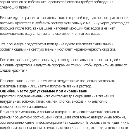
серый оттенок во избежание неровностей окраски требует соблюдения
следующих правил.
Рекомендуется развести краситель в литре горячей воды до полного растворения
частичек красителя и добавить раствор в стиральную машину через дозатор для
порошка после того, как машина наполнит моющий бак водой и начнёт
перемешивать воду с тканью, а также включится нагрев воды.
Эта процедура предотвратит попадание сухого красителя с активными
составляющими на светлую ткань и исключит неравномерность окраски.
После покраски следует промыть дозатор для стирального порошка водой с
моющим средством и запустить программу стирки, чтобы промыть машину от
следов красителя.
При окрашивании ткани в емкости следует также полностью растворить
краситель в воде и лишь затем погрузить ткань в раствор.
Ошибки, часто допускаемые при окрашивани
Красители предназначены исключительно для окрашивания тканей из
натуральных волокон, таких как лен, хлопок, вискоза и их аналоги с
коммерческими названиями.
В тканях со смешанным составом натуральных и синтетических волокон в
разном процентном соотношении окрашиваются только натуральные волокна,
соответственно, синтетические окраске не поддаются. В результате на изделиях с
подобным составом ткани возможны отклонения в тоне, оттенке, интенсивности