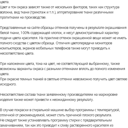
цвета.
Цвет и тон окраса зависят также от нескольких факторов, таких как структура
волокна, вид ткани (трикотаж и т.п.), аппретирование ткани различными
пропитками на производстве.
Представленные на сайте образцы оттенков получены в результате окрашивания
белой ткани, 100% содержащей хлопок, и несут демонстративный характер
подачи цвета красителя. На практике оттенок окрашенной вещи может не иметь
полного сходства с цветом образца. Отличия цветопередачи мониторов
компьютеров, экранов мобильных телефонов также могут приводить к
несоответствию цвета.
При наложении цвета, тона на цвет, не соответствующий выбранному, также
возможны варианты окраса с разными оттенками вплоть до полного изменения
цвета.
При окраске темных тканей в светлые оттенки невозможно получить цвет светлее
исходного.
Несоответствие состава ткани заявленному производителем на маркировке
изделия также может привести к неожиданному результату.
В случае покраски в стиральной машине выбор программы с температурой,
отличной от рекомендуемой, может стать причиной плохого результата.
Не следует также устанавливать программу стирки с предварительным
замачиванием, так как это приводит к сливу растворенного красителя из