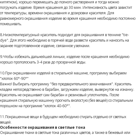
кипятком), хорошо перемешать до полного растворения и тогда можно
погружать изделие. Время крашения до 30 мин. Интенсивность цвета завистит
от температуры, времени окрашивания и дозировки красителя. Для
равномерного окрашивания изделие во время крашения необходимо постоянно
помешивать.
8.Низкотемпературный краситель подходит для окрашивания в технике "tie-
dye". Для этого необходимо в горячей воде развести краситель и наносить на
заранее подготовленное изделие, связанное узелками.
9.Чтобы избежать дальнейшей линьки, изделие после крашения необходимо
хорошо прополоскать 3-4 раза до прозрачной воды.
10.При окрашивании изделий в стиральной машине, программу выбираем
"хлопок 60°-90°"
Важно! Выбирать программу "без предварительного замачивания". Краситель
кладем непосредственно в барабан, загружаем изделие, вывернутое на изнанку.
Краситель не окрашивает сам барабан и резиновый уплотнитель. После
крашения стиральную машинку прогнать вхолостую (без вещей) со стиральным
порошком на программе "хлопок 40-60°".
11.Покрашенные вещи в будущем необходимо стирать отдельно от светлых
вещей.
Особенности окрашивания в светлые тона
Окрашивание ткани в светлые тона различных цветов, а также в бежевый или