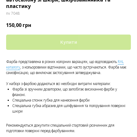
пластику
nv 7048
150,00
грн
Купити
Фарба представлена в різних колірних варіаціях, що відповідають
RAL
каталогу
, з кольоровими відтінками, що часто зустрічаються. Фарба має
самофіксацію, що виключає застосування затверджувача.
У наборі з фарбою додаються всі необхідні витратні матеріали:
Фарба зі зручним дозатором, що запобігає висиханню фарби у
флаконі.
Спеціальна спонж губка для нанесення фарби
Спеціальна губка абразив для шліфування та полірування поверхні
шкіри
Рекомендується докупити спеціальний стартовий розчинник для
підготовки поверхні перед фарбуванням.