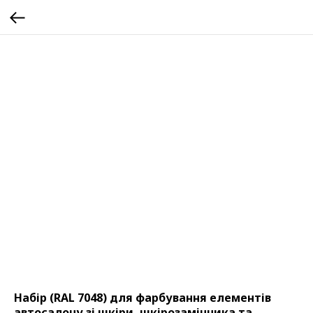
Набір (RAL 7048) для фарбування елементів
автосалону зі шкіри, шкірозамінника та