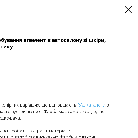
рбування елементів автосалону зі шкіри,
стику
колірних варіаціях, що відповідають
RAL каталогу
, з
часто зустрічаються. Фарба має самофіксацію, що
рджувача.
всі необхідні витратні матеріали:
ом, що запобігає висиханню фарби у флаконі.