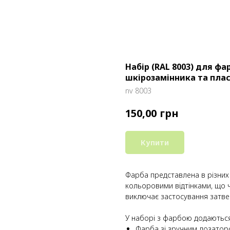
Набір (RAL 8003) для фа
шкірозамінника та пла
nv 8003
грн
150,00
Купити
Фарба представлена в різних 
кольоровими відтінками, що 
виключає застосування затве
У наборі з фарбою додаються 
Фарба зі зручним дозатор