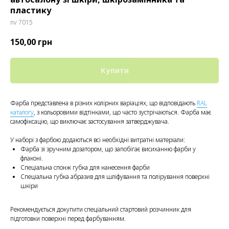
пластику
nv 7015
150,00
грн
Купити
Фарба представлена в різних колірних варіаціях, що відповідають
RAL
каталогу
, з кольоровими відтінками, що часто зустрічаються. Фарба має
самофіксацію, що виключає застосування затверджувача.
У наборі з фарбою додаються всі необхідні витратні матеріали:
Фарба зі зручним дозатором, що запобігає висиханню фарби у
флаконі.
Спеціальна спонж губка для нанесення фарби
Спеціальна губка абразив для шліфування та полірування поверхні
шкіри
Рекомендується докупити спеціальний стартовий розчинник для
підготовки поверхні перед фарбуванням.