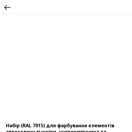
Набір (RAL 7015) для фарбування елементів
автосалону зі шкіри, шкірозамінника та