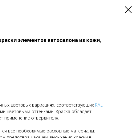
окраски элементов автосалона из кожи,
ичных цветовых вариациях, соответствующих
RAL
ыми цветовыми оттенками. Краска обладает
ет применение отвердителя.
ются все необходимые расходные материалы:
ром предотвращающем высыхания краски в