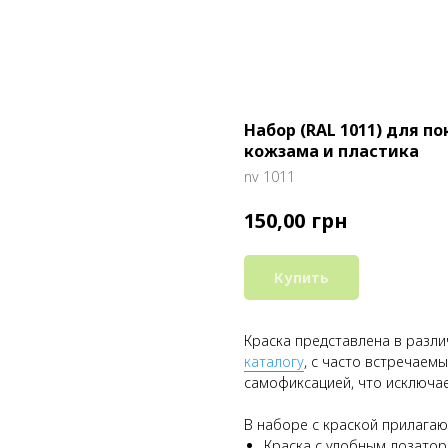
Набор (RAL 1011) для п
кожзама и пластика
nv 1011
грн
150,00
Купить
Краска представлена в разл
каталогу
, с часто встречаем
самофиксацией, что исключа
В наборе с краской прилага
Краска с удобным дозато