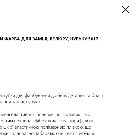
Й ФАРБА ДЛЯ ЗАМШІ, ВЕЛЮРУ, НУБУКУ 5017
ві губки для фарбування дрібних деталей та браш-
вання замші, нубука.
ривні властивості поверхні шліфованих шкір.
остям покриває фібри колагену шкіри (дрібні
х шкір) еластичною полімерною плівкою, що
рхні, одночасно забарвлюючи і не огрубуючи