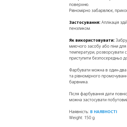
поверхню.
Рівномірно забарвлює, прихов
Застосування:
Аплікація зд
пензликом.
Як використовувати:
Забру
миючого засобу або піни для 
температури, розворсувати с
приступити безпосередньо до
Фарбувати можна в один-два 
та рівномірного промочування
барвника.
Після фарбування дати повні
можна застосувати побутовий
Наявність:
В НАЯВНОСТІ
Weight: 150 g