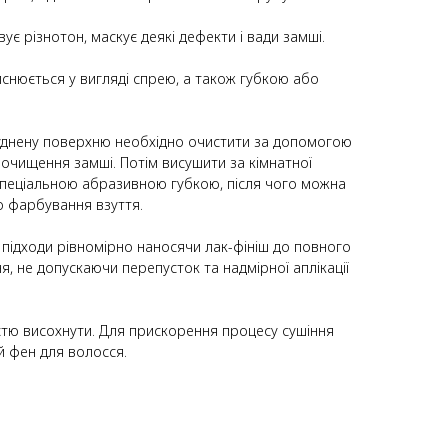
ує різнотон, маскує деякі дефекти і вади замші.
ійснюється у вигляді спрею, а також губкою або
днену поверхню необхідно очистити за допомогою
очищення замші. Потім висушити за кімнатної
пеціальною абразивною губкою, після чого можна
 фарбування взуття.
підходи рівномірно наносячи лак-фініш до повного
, не допускаючи перепусток та надмірної аплікації
стю висохнути. Для прискорення процесу сушіння
 фен для волосся.