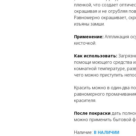
пленкой, что создает оптиче
окрашивая и не огрубляя пов
Равномерно окрашивает, скр
изъяны замши.
Применение:
Аппликация осу
кисточкой.
Как использовать:
Загрязн
помощи моющего средства ил
комнатной температуре, раз
чего можно приступить непос
Красить можно в один-два п
равномерного промачивания,
красителя.
После покраски
дать полнос
можно применить бытовой фе
Наличие:
В НАЛИЧИИ