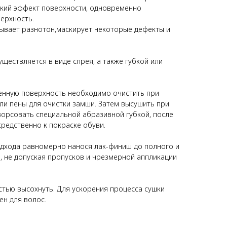
ский эффект поверхности, одновременно
ерхность.
ывает разнотон,маскирует некоторые дефекты и
ществляется в виде спрея, а также губкой или
енную поверхность необходимо очистить при
и пены для очистки замши. Затем высушить при
ворсовать специальной абразивной губкой, после
редственно к покраске обуви.
одхода равномерно нанося лак-финиш до полного и
 не допуская пропусков и чрезмерной аппликации
тью высохнуть. Для ускорения процесса сушки
н для волос.