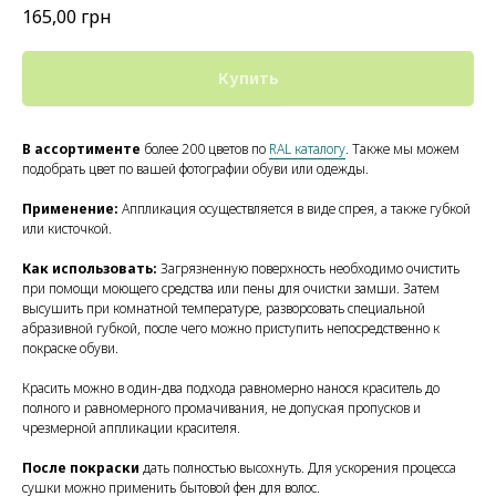
165,00
грн
Купить
В ассортименте
более 200 цветов по
RAL каталогу
. Также мы можем
подобрать цвет по вашей фотографии обуви или одежды.
Применение:
Аппликация осуществляется в виде спрея, а также губкой
или кисточкой.
Как использовать:
Загрязненную поверхность необходимо очистить
при помощи моющего средства или пены для очистки замши. Затем
высушить при комнатной температуре, разворсовать специальной
абразивной губкой, после чего можно приступить непосредственно к
покраске обуви.
Красить можно в один-два подхода равномерно нанося краситель до
полного и равномерного промачивания, не допуская пропусков и
чрезмерной аппликации красителя.
После покраски
дать полностью высохнуть. Для ускорения процесса
сушки можно применить бытовой фен для волос.