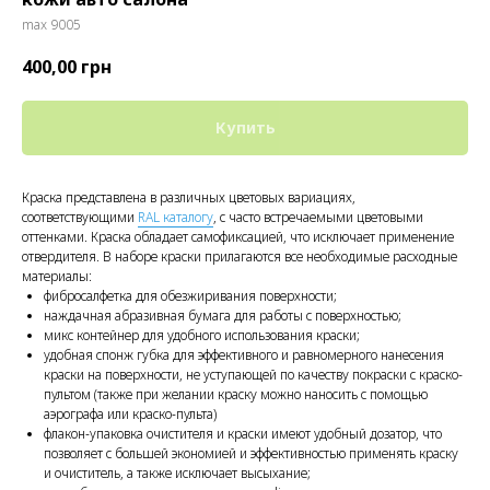
max 9005
400,00
грн
Купить
Краска представлена в различных цветовых вариациях,
соответствующими
RAL каталогу
, с часто встречаемыми цветовыми
оттенками. Краска обладает самофиксацией, что исключает применение
отвердителя. В наборе краски прилагаются все необходимые расходные
материалы:
фибросалфетка для обезжиривания поверхности;
наждачная абразивная бумага для работы с поверхностью;
микс контейнер для удобного использования краски;
удобная спонж губка для эффективного и равномерного нанесения
краски на поверхности, не уступающей по качеству покраски с краско-
пультом (также при желании краску можно наносить с помощью
аэрографа или краско-пульта)
флакон-упаковка очистителя и краски имеют удобный дозатор, что
позволяет с большей экономией и эффективностью применять краску
и очиститель, а также исключает высыхание;