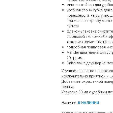
микс контейнер для удобн
удобная спонж губка для 
поверхности, не уступающе
при желании краску можно
пульта)
флакон-упаковка очистите
с большей экономией и эф
также исключает высыхани
подробная пошаговая инст
Mender шпатлевка для уст
20 грамм.
Finish лак в двух варианта
Улучшает качество поверхнос
исключительно приятной и ше
Добавляет окрашенной пове
глянца.
Упаковка 30 мл с удобным до
Наличие:
В НАЛИЧИИ