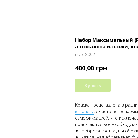
Набор Максимальный (R
автосалона из кожи, ко
max 8002
грн
400,00
Купить
Краска представлена в разл
каталогу
, с часто встречаем
самофиксацией, что исключа
прилагаются все необходимы
фибросалфетка для обезж
наждачная абразивная бум