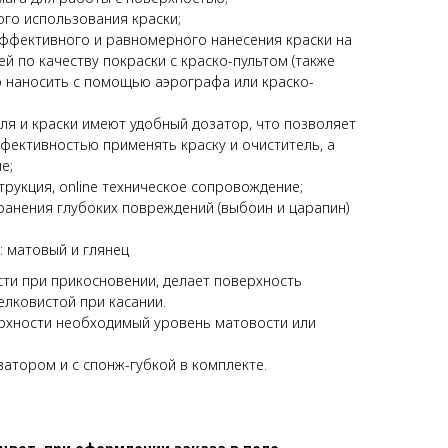
ого использования краски;
эффективного и равномерного нанесения краски на
й по качеству покраски с краско-пультом (также
 наносить с помощью аэрографа или краско-
ля и краски имеют удобный дозатор, что позволяет
фективностью применять краску и очиститель, а
е;
рукция, online техническое сопровождение;
ранения глубоких повреждений (выбоин и царапин)
х: матовый и глянец
ти при прикосновении, делает поверхность
лковистой при касании.
рхности необходимый уровень матовости или
затором и с спонж-губкой в комплекте.