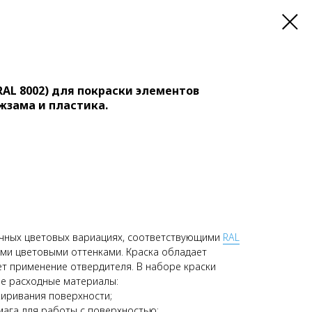
AL 8002) для покраски элементов
жзама и пластика.
ичных цветовых вариациях, соответствующими
RAL
ыми цветовыми оттенками. Краска обладает
ет применение отвердителя. В наборе краски
е расходные материалы:
иривания поверхности;
ага для работы с поверхностью;