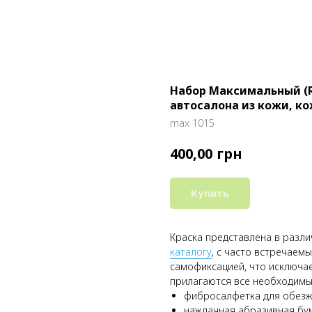
Набор Максимальный (R
автосалона из кожи, ко
max 1015
грн
400,00
Купить
Краска представлена в разл
каталогу
, с часто встречаем
самофиксацией, что исключа
прилагаются все необходимы
фибросалфетка для обезж
наждачная абразивная бум