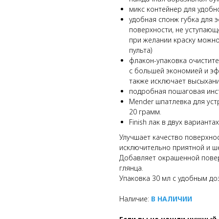
микс контейнер для удобн
удобная спонж губка для 
поверхности, не уступающе
при желании краску можно
пульта)
флакон-упаковка очистите
с большей экономией и эф
также исключает высыхани
подробная пошаговая инст
Mender шпатлевка для уст
20 грамм.
Finish лак в двух варианта
Улучшает качество поверхнос
исключительно приятной и ше
Добавляет окрашенной пове
глянца.
Упаковка 30 мл с удобным до
Наличие:
В НАЛИЧИИ