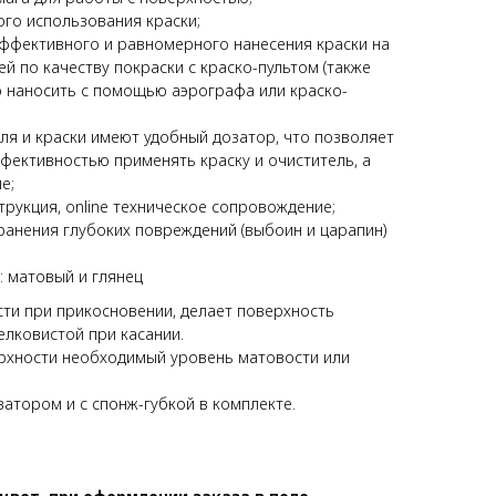
ого использования краски;
эффективного и равномерного нанесения краски на
й по качеству покраски с краско-пультом (также
 наносить с помощью аэрографа или краско-
ля и краски имеют удобный дозатор, что позволяет
фективностью применять краску и очиститель, а
е;
рукция, online техническое сопровождение;
ранения глубоких повреждений (выбоин и царапин)
х: матовый и глянец
ти при прикосновении, делает поверхность
лковистой при касании.
рхности необходимый уровень матовости или
затором и с спонж-губкой в комплекте.