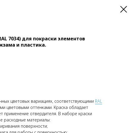
AL 7034) для покраски элементов
жзама и пластика.
ичных цветовых вариациях, соответствующими
RAL
ыми цветовыми оттенками. Краска обладает
ет применение отвердителя. В наборе краски
е расходные материалы:
иривания поверхности;
ага для работы с поверхностью;