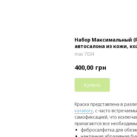
Набор Максимальный (R
автосалона из кожи, ко
max 7034
грн
400,00
Купить
Краска представлена в разл
каталогу
, с часто встречаем
самофиксацией, что исключа
прилагаются все необходимы
фибросалфетка для обезж
наждачная абразивная бум