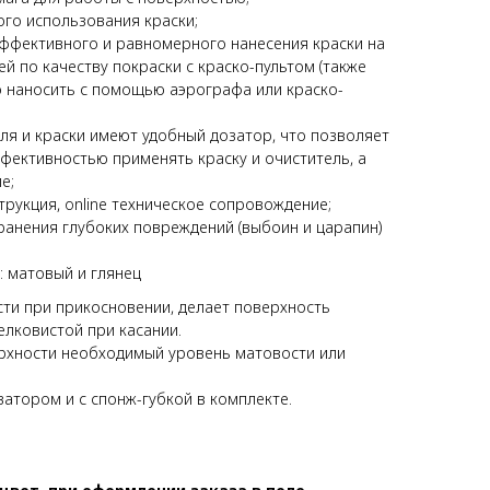
ого использования краски;
эффективного и равномерного нанесения краски на
й по качеству покраски с краско-пультом (также
 наносить с помощью аэрографа или краско-
ля и краски имеют удобный дозатор, что позволяет
фективностью применять краску и очиститель, а
е;
рукция, online техническое сопровождение;
ранения глубоких повреждений (выбоин и царапин)
х: матовый и глянец
ти при прикосновении, делает поверхность
лковистой при касании.
рхности необходимый уровень матовости или
затором и с спонж-губкой в комплекте.