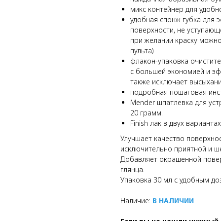
микс контейнер для удобн
удобная спонж губка для 
поверхности, не уступающе
при желании краску можно
пульта)
флакон-упаковка очистите
с большей экономией и эф
также исключает высыхани
подробная пошаговая инст
Mender шпатлевка для уст
20 грамм.
Finish лак в двух варианта
Улучшает качество поверхнос
исключительно приятной и ше
Добавляет окрашенной пове
глянца.
Упаковка 30 мл с удобным до
Наличие:
В НАЛИЧИИ