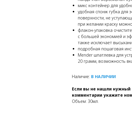
микс контейнер для удобн
удобная спонж губка для 
поверхности, не уступающе
при желании краску можно
флакон-упаковка очистите
с большей экономией и эф
также исключает высыхани
подробная пошаговая инст
Mender шпатлевка для уст
20 грамм, возможность вк
Наличие:
В НАЛИЧИИ
Если вы не нашли нужный 
комментарии укажите номе
Объем: 30мл.