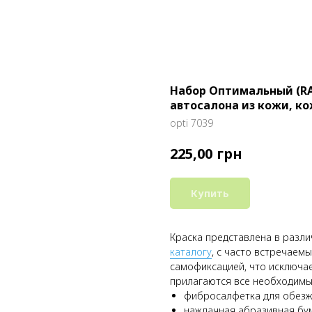
Набор Оптимальный (RA
автосалона из кожи, ко
opti 7039
грн
225,00
Купить
Краска представлена в разл
каталогу
, с часто встречаем
самофиксацией, что исключа
прилагаются все необходимы
фибросалфетка для обезж
наждачная абразивная бум