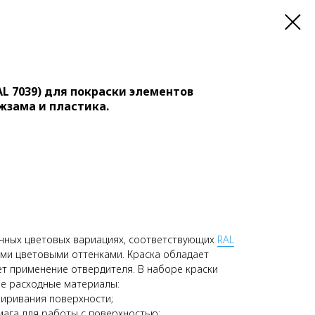
L 7039) для покраски элементов
жзама и пластика.
ичных цветовых вариациях, соответствующих
RAL
ыми цветовыми оттенками. Краска обладает
ет применение отвердителя. В наборе краски
е расходные материалы:
иривания поверхности;
ага для работы с поверхностью;