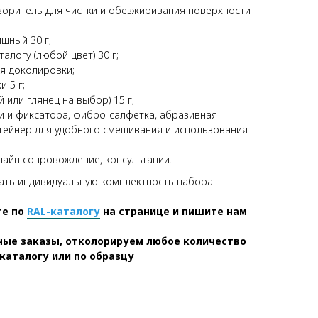
воритель для чистки и обезжиривания поверхности
шный 30 г;
алогу (любой цвет) 30 г;
ля доколировки;
 5 г;
или глянец на выбор) 15 г;
ки и фиксатора, фибро-салфетка, абразивная
тейнер для удобного смешивания и использования
лайн сопровождение, консультации.
ть индивидуальную комплектность набора.
те по
RAL-каталогу
на странице и пишите нам
ые заказы, отколорируем любое количество
 каталогу или по образцу