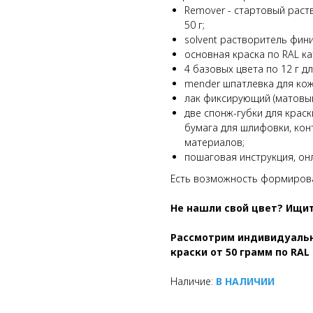
Remover - стартовый раст
50 г;
solvent растворитель фини
основная краска по RAL кат
4 базовых цвета по 12 г д
mender шпатлевка для кожи
лак фиксирующий (матовый 
две спонж-губки для крас
бумага для шлифовки, кон
материалов;
пошаговая инструкция, он
Есть возможность формирова
Не нашли свой цвет? Ищи
Рассмотрим индивидуальн
краски от 50 грамм
по RAL
Наличие:
В НАЛИЧИИ