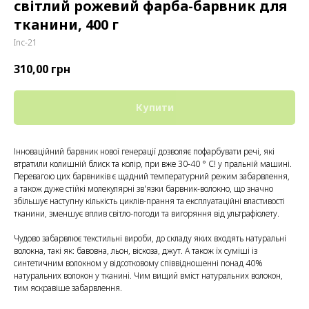
світлий рожевий фарба-барвник для
тканини, 400 г
Inc-21
310,00
грн
Купити
Інноваційний барвник нової генерації дозволяє пофарбувати речі, які
втратили колишній блиск та колір, при вже 30-40 ° С! у пральній машині.
Перевагою цих барвників є щадний температурний режим забарвлення,
а також дуже стійкі молекулярні зв'язки барвник-волокно, що значно
збільшує наступну кількість циклів-прання та експлуатаційні властивості
тканини, зменшує вплив світло-погоди та вигоряння від ультрафіолету.
Чудово забарвлює текстильні вироби, до складу яких входять натуральні
волокна, такі як: бавовна, льон, віскоза, джут. А також їх суміші із
синтетичним волокном у відсотковому співвідношенні понад 40%
натуральних волокон у тканині. Чим вищий вміст натуральних волокон,
тим яскравіше забарвлення.