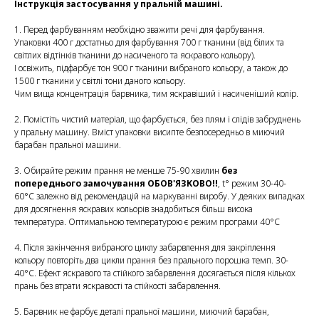
Інструкція застосування у пральній машині.
1. Перед фарбуванням необхідно зважити речі для фарбування.
Упаковки 400 г достатньо для фарбування 700 г тканини (від білих та
світлих відтінків тканини до насиченого та яскравого кольору).
І освіжить, підфарбує тон 900 г тканини вибраного кольору, а також до
1500 г тканини у світлі тони даного кольору.
Чим вища концентрація барвника, тим яскравіший і насиченіший колір.
2. Помістіть чистий матеріал, що фарбується, без плям і слідів забруднень
у пральну машину. Вміст упаковки висипте безпосередньо в миючий
барабан пральної машини.
3. Обирайте режим прання не менше 75-90 хвилин
без
попереднього замочування ОБОВ'ЯЗКОВО!!
, t° режим 30-40-
60°С залежно від рекомендацій на маркуванні виробу. У деяких випадках
для досягнення яскравих кольорів знадобиться більш висока
температура. Оптимальною температурою є режим програми 40°С
4. Після закінчення вибраного циклу забарвлення для закріплення
кольору повторіть два цикли прання без прального порошка темп. 30-
40°С. Ефект яскравого та стійкого забарвлення досягається після кількох
прань без втрати яскравості та стійкості забарвлення.
5. Барвник не фарбує деталі пральної машини, миючий барабан,