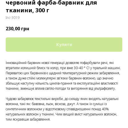
червоний фарба-барвник для
тканини, 300 г
Inc-3019
230,00
грн
Купити
Інноваційний барвник нової генерації дозволяє пофарбувати речі, які
втратили колишній блиск та колір, при вже 30-40 ° С! у пральній машині.
Перевагою цих барвників є щадний температурний режим забарвлення,
а також дуже стійкі молекулярні зв'язки барвник-волокно, що значно
збільшує наступну кількість циклів-прання та експлуатаційні властивості
тканини, зменшує вплив світло-погоди та вигоряння від ультрафіолету.
Чудово забарвлює текстильні вироби, до складу яких входять натуральні
волокна, такі як: бавовна, льон, віскоза, джут. А також їх суміші із
синтетичним волокном у відсотковому співвідношенні понад 40%
натуральних волокон у тканині. Чим вищий вміст натуральних волокон,
тим яскравіше забарвлення.