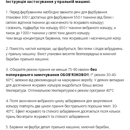
Інструкція застосування у пральній машині.
1. Перед фарбуванням необхідно зважити речі для фарбування.
Упаковки 300 г достатньо для фарбування 550 г тканини (від білих і
світлих відтінків тканини до насиченого та яскравого кольору)
І освіжить, підфарбує тон кольору 650 г тканини вибраного кольору, а
також до 1000 г тканини у світлі тони даного кольору.
Чим вища концентрація барвника, тим яскравіший і насиченіший колір.
2. Помістіть чистий матеріал, що фарбується, без плям і слідів забруднень
у пральну машину. Вміст упаковки висипте безпосередньо в миючий
барабан пральної машини.
3. Обирайте режим прання не менше 75-90 хвилин
без
попереднього замочування ОБОВ'ЯЗКОВО!!
, t° режим 30-40-
60°С залежно від рекомендацій на маркуванні виробу. У деяких випадках
для досягнення яскравих кольорів знадобиться більш висока
температура. Оптимальною температурою є режим програми 40°С
4. Після закінчення вибраного циклу забарвлення для закріплення
кольору повторіть два цикли прання без прального порошка темп. 30-
40°C. Ефект яскравого та стійкого забарвлення досягається після кількох
прань без втрати яскравості та стійкості забарвлення.
5. Барвник не фарбує деталі пральної машини, миючий барабан,