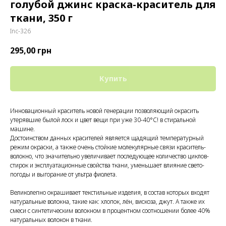
голубой джинс краска-краситель для
ткани, 350 г
Inc-326
295,00
грн
Купить
Инновационный краситель новой генерации позволяющий окрасить
утерявшие былой лоск и цвет вещи при уже 30-40°С! в стиральной
машине.
Достоинством данных красителей является щадящий температурный
режим окраски, а также очень стойкие молекулярные связи краситель-
волокно, что значительно увеличивает последующее количество циклов-
стирок и эксплуатационные свойства ткани, уменьшает влияние свето-
погоды и выгорание от ультра фиолета.
Великолепно окрашивает текстильные изделия, в состав которых входят
натуральные волокна, такие как: хлопок, лён, вискоза, джут. А также их
смеси с синтетическим волокном в процентном соотношении более 40%
натуральных волокон в ткани.