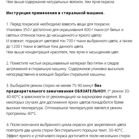
Чем выше содержание натуральных волокон, тем ярче окраска.
Инструкция применения в стиральной машине.
1. Перед покраской необходимо взвесить вещи для покраски.
Упаковки 350 г достаточно для окрашивания 600 г ткани (от белых и
светлых оттенков ткани до насыщенного и яркого цвета)
И освежит, подкрасит цветовой тон 700 г ткани выбранного цвета, а также
до 1200 г ткани в светлые тона данного цвета.
Чем выше концентрация красителя, тем ярче и насыщеннее цвет.
2. Поместите чистый окрашиваемый материал без пятен и следов
загрязнений в стиральную машину. Содержимое упаковки высыпьте
непосредственно в моющий барабан стиральной машины.
3. Выбирайте режим стирки не менее 75-90 минут
без
предварительного замачивания ОБЯЗАТЕЛЬНО!!
, t° режим 30-
40-60°С в зависимости от рекомендаций на маркировке изделия. В
некоторых случаях для достижения ярких цветов понадобится более
высокая температура. Оптимальной температурой является режим
программы 40°С.
4. После окончания выбранного цикла-окраски для закрепления цвета
повторите два цикла стирки без стирального порошка темп. 30-40°С .
Эффект яркого и устойчивого окраса достигается после нескольких стирок