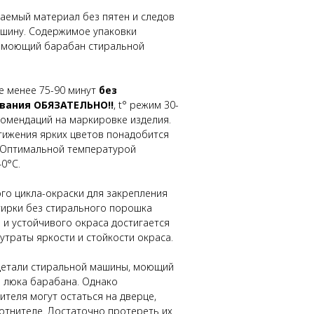
аемый материал без пятен и следов
ашину. Содержимое упаковки
в моющий барабан стиральной
е менее 75-90 минут
без
вания ОБЯЗАТЕЛЬНО!!
, t° режим 30-
комендаций на маркировке изделия.
тижения ярких цветов понадобится
 Оптимальной температурой
0°С.
го цикла-окраски для закрепления
тирки без стирального порошка
о и устойчивого окраса достигается
утраты яркости и стойкости окраса.
 детали стиральной машины, моющий
о люка барабана. Однако
ителя могут остаться на дверце,
отнителе. Достаточно протереть их