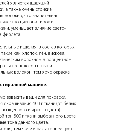
елей является щадящий
, а также очень стойкие
ь-волокно, что значительно
личество циклов-стирок и
кани, уменьшает влияние свето-
а фиолета.
тильные изделия, в состав которых
акие как: хлопок, лён, вискоза,
нтетическим волокном в процентном
ральных волокон в ткани.
льных волокон, тем ярче окраска.
 стиральной машине.
мо взвесить вещи для покраски.
я окрашивания 400 г ткани (от белых
 насыщенного и яркого цвета)
ой тон 500 г ткани выбранного цвета,
тлые тона данного цвета.
теля, тем ярче и насыщеннее цвет.