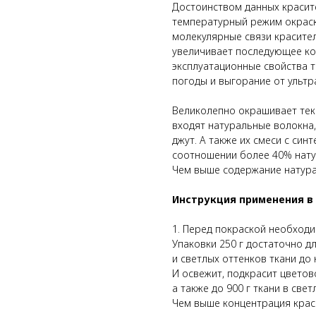
Достоинством данных красит
температурный режим окраски
молекулярные связи красител
увеличивает последующее ко
эксплуатационные свойства т
погоды и выгорание от ультр
Великолепно окрашивает текс
входят натуральные волокна, т
джут. А также их смеси с си
соотношении более 40% нату
Чем выше содержание натура
Инструкция применения в
1. Перед покраской необходи
Упаковки 250 г достаточно дл
и светлых оттенков ткани до
И освежит, подкрасит цветов
а также до 900 г ткани в све
Чем выше концентрация краси