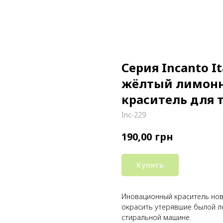
Серия Incanto It
жёлтый лимонн
краситель для т
Inc-229
грн
190,00
Купить
Иновационный краситель но
окрасить утерявшие былой ло
стиральной машине.