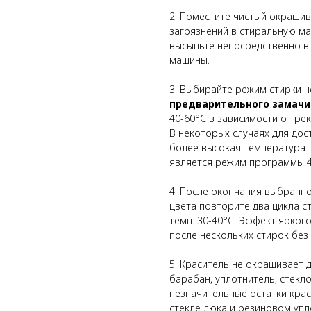
2. Поместите чистый окрашив
загрязнений в стиральную м
высыпьте непосредственно 
машины.
3. Выбирайте режим стирки н
предварительного замачи
40-60°С в зависимости от ре
В некоторых случаях для дос
более высокая температура.
является режим программы 4
4. После окончания выбранно
цвета повторите два цикла с
темп. 30-40°C. Эффект ярког
после нескольких стирок без 
5. Краситель не окрашивает
барабан, уплотнитель, стекл
незначительные остатки крас
стекле люка и резиновом упл