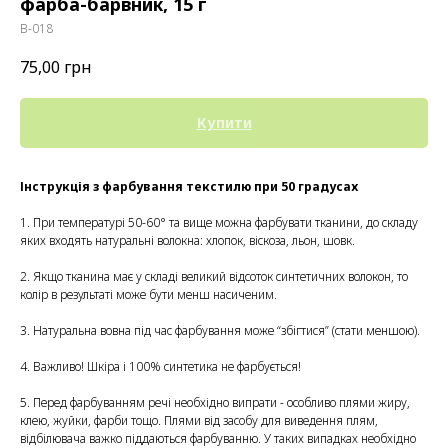
фарба-барвник, 15 г
В-018
75,00
грн
Купити
Інструкція з фарбування текстилю при 50 градусах
1. При температурі 50-60° та вище можна фарбувати тканини, до складу
яких входять натуральні волокна: хлопок, віскоза, льон, шовк.
2. Якщо тканина має у складі великий відсоток синтетичних волокон, то
колір в результаті може бути менш насиченим.
3. Натуральна вовна під час фарбування може “збігтися” (стати меншою).
4. Важливо! Шкіра і 100% синтетика не фарбується!
5. Перед фарбуванням речі необхідно випрати - особливо плями жиру,
клею, жуйки, фарби тощо. Плями від засобу для виведення плям,
відбілювача важко піддаються фарбуванню. У таких випадках необхідно