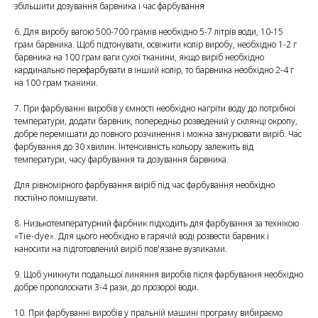
збільшити дозування барвника і час фарбування
6. Для виробу вагою 500-700 грамів необхідно 5-7 літрів води, 10-15
грам барвника. Щоб підтонувати, освіжити колір виробу, необхідно 1-2 г
барвника на 100 грам ваги сухої тканини, якщо виріб необхідно
кардинально перефарбувати в інший колір, то барвника необхідно 2-4 г
на 100 грам тканини.
7. При фарбуванні виробів у ємності необхідно нагріти воду до потрібної
температури, додати барвник, попередньо розведений у склянці окропу,
добре перемішати до повного розчинення і можна занурювати виріб. Час
фарбування до 30 хвилин. Інтенсивність кольору залежить від
температури, часу фарбування та дозування барвника.
Для рівномірного фарбування виріб під час фарбування необхідно
постійно помішувати.
8. Низькотемпературний фарбник підходить для фарбування за технікою
«Tie-dye». Для цього необхідно в гарячій воді розвести барвник і
наносити на підготовлений виріб пов'язане вузликами.
9. Щоб уникнути подальшої линяння виробів після фарбування необхідно
добре прополоскати 3-4 рази, до прозорої води.
10. При фарбуванні виробів у пральній машині програму вибираємо