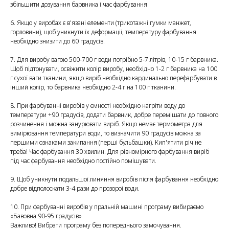
збільшити дозування барвника і час фарбування
6. Якщо у виробах є в'язані елементи (трикотажні гумки манжет,
горловини), щоб уникнути їх деформації, температуру фарбування
необхідно знизити до 60 градусів.
7. Для виробу вагою 500-700 г води потрібно 5-7 літрів, 10-15 г барвника.
Щоб підтонувати, освіжити колір виробу, необхідно 1-2 г барвника на 100
г сухої ваги тканини, якщо виріб необхідно кардинально перефарбувати в
інший колір, то барвника необхідно 2-4 г на 100 г тканини.
8. При фарбуванні виробів у ємності необхідно нагріти воду до
температури +90 градусів, додати барвник, добре перемішати до повного
розчинення і можна занурювати виріб. Якщо немає термометра для
вимірювання температури води, то визначити 90 градусів можна за
першими ознаками закипання (перші бульбашки). Кип'ятити річ не
треба! Час фарбування 30 хвилин. Для рівномірного фарбування виріб
під час фарбування необхідно постійно помішувати.
9. Щоб уникнути подальшої линяння виробів після фарбування необхідно
добре відполоскати 3-4 рази до прозорої води.
10. При фарбуванні виробів у пральній машині програму вибираємо
«Бавовна 90-95 градусів»
Важливо! Вибрати програму без попереднього замочування.