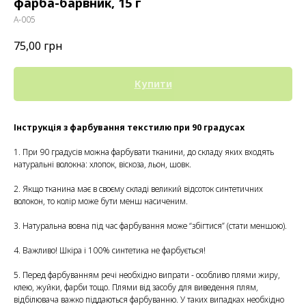
фарба-барвник, 15 г
А-005
75,00
грн
Купити
Інструкція з фарбування текстилю при 90 градусах
1. При 90 градусів можна фарбувати тканини, до складу яких входять
натуральні волокна: хлопок, віскоза, льон, шовк.
2. Якщо тканина має в своєму складі великий відсоток синтетичних
волокон, то колір може бути менш насиченим.
3. Натуральна вовна під час фарбування може “збігтися” (стати меншою).
4. Важливо! Шкіра і 100% синтетика не фарбується!
5. Перед фарбуванням речі необхідно випрати - особливо плями жиру,
клею, жуйки, фарби тощо. Плями від засобу для виведення плям,
відбілювача важко піддаються фарбуванню. У таких випадках необхідно