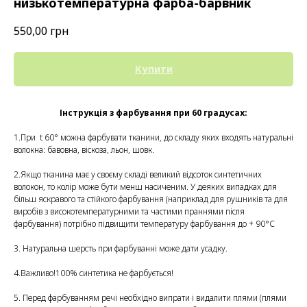
низькотемпературна фарба-барвник
550,00
грн
Купити
Інструкція з фарбування при 60 градусах:
1.При t 60° можна фарбувати тканини, до складу яких входять натуральні
волокна: бавовна, віскоза, льон, шовк.
2.Якщо тканина має у своєму складі великий відсоток синтетичних
волокон, то колір може бути менш насиченим. У деяких випадках для
більш яскравого та стійкого фарбування (наприклад для рушників та для
виробів з високотемпературними та частими праннями після
фарбування) потрібно підвищити температуру фарбування до + 90°С
3. Натуральна шерсть при фарбуванні може дати усадку.
4.Важливо!100% синтетика не фарбується!
5. Перед фарбуванням речі необхідно випрати і видалити плями (плями