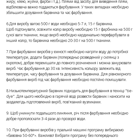
жиру, клею, жуйки, фарби і т.д.). Плями від засобу для виведення плям,
відбілювача важко піддаються фарбування. У таких випадках необхідно
збільшити дозування барвника та час фарбування.
6.Для виробу вагою 500 г води необхідно 5-7 л, 15 г барвника.
Щоб підтонувати, освіжити колір виробу необхідно 15 г фарбника на 500 г
сухої ваги тканини, якщо виріб необхідно кардинально перефарбувати в
інший колір, то барвника необхідно 20-30 г на 500 г тканини.
7.При фарбуванні виробів у ємності необхідно нагріти воду до потрібної
температури, додати барвник (попередньо розведений у склянці з
окропом), добре перемішати до повного розчинення і можна занурювати
виріб. Час фарбування до 30 хв. Інтенсивність кольору залежить від
температури, часу фарбування та дозування барвника. Для рівномірного
фарбування виріб під час фарбування необхідно постійно помішувати.
8.Низькотемпературний барвник підходить для фарбування в техніці "tie-
dye". Для цього необхідно в гарячій воді розвести барвник і наносити на
заздалегідь підготовлений виріб, пов'язаний вузликами.
9. Щоб уникнути подальшого линяння, річ після фарбування необхідно
добре прополоскати 3-4 рази до прозорої води.
10. При фарбуванні виробів у пральній машині програму вибираємо
«бавовна 50-60°». Важливо! Вибрати програму без попереднього