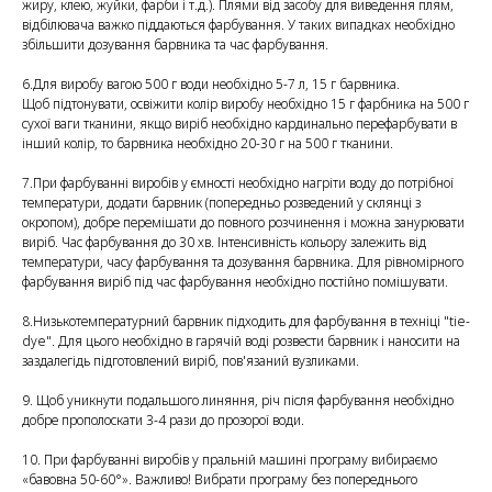
жиру, клею, жуйки, фарби і т.д.). Плями від засобу для виведення плям,
відбілювача важко піддаються фарбування. У таких випадках необхідно
збільшити дозування барвника та час фарбування.
6.Для виробу вагою 500 г води необхідно 5-7 л, 15 г барвника.
Щоб підтонувати, освіжити колір виробу необхідно 15 г фарбника на 500 г
сухої ваги тканини, якщо виріб необхідно кардинально перефарбувати в
інший колір, то барвника необхідно 20-30 г на 500 г тканини.
7.При фарбуванні виробів у ємності необхідно нагріти воду до потрібної
температури, додати барвник (попередньо розведений у склянці з
окропом), добре перемішати до повного розчинення і можна занурювати
виріб. Час фарбування до 30 хв. Інтенсивність кольору залежить від
температури, часу фарбування та дозування барвника. Для рівномірного
фарбування виріб під час фарбування необхідно постійно помішувати.
8.Низькотемпературний барвник підходить для фарбування в техніці "tie-
dye". Для цього необхідно в гарячій воді розвести барвник і наносити на
заздалегідь підготовлений виріб, пов'язаний вузликами.
9. Щоб уникнути подальшого линяння, річ після фарбування необхідно
добре прополоскати 3-4 рази до прозорої води.
10. При фарбуванні виробів у пральній машині програму вибираємо
«бавовна 50-60°». Важливо! Вибрати програму без попереднього