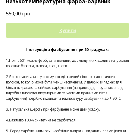
низькотемпературна фарба-барвник
550,00
грн
Купити
Інструкція з фарбування при 60 градусах:
1.При t 60° можна фарбувати тканини, до складу яких входять натуральні
волокна: бавовна, віскоза, льон, шовк.
2.Якщо тканина має у своєму складі великий відсоток синтетичних
волокон, то колір може бути менш насиченим. У деяких випадках для
більш яскравого та стійкого фарбування (наприклад для рушників та для
виробів з високотемпературними та частими праннями після
фарбування) потрібно підвищити температуру фарбування до + 90°С
3. Натуральна шерсть при фарбуванні може дати усадку.
4.Важливо!100% синтетика не фарбується!
5. Перед фарбуванням речі необхідно випрати і видалити плями (плями