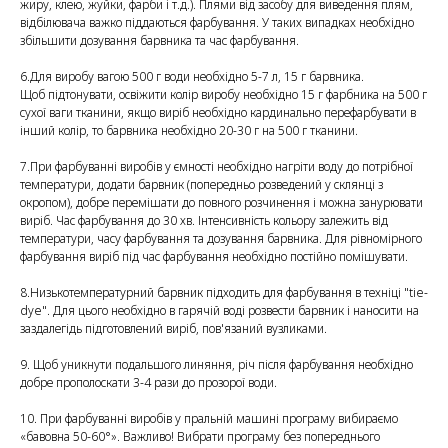
жиру, клею, жуйки, фарби і т.д.). Плями від засобу для виведення плям,
відбілювача важко піддаються фарбування. У таких випадках необхідно
збільшити дозування барвника та час фарбування.
6.Для виробу вагою 500 г води необхідно 5-7 л, 15 г барвника.
Щоб підтонувати, освіжити колір виробу необхідно 15 г фарбника на 500 г
сухої ваги тканини, якщо виріб необхідно кардинально перефарбувати в
інший колір, то барвника необхідно 20-30 г на 500 г тканини.
7.При фарбуванні виробів у ємності необхідно нагріти воду до потрібної
температури, додати барвник (попередньо розведений у склянці з
окропом), добре перемішати до повного розчинення і можна занурювати
виріб. Час фарбування до 30 хв. Інтенсивність кольору залежить від
температури, часу фарбування та дозування барвника. Для рівномірного
фарбування виріб під час фарбування необхідно постійно помішувати.
8.Низькотемпературний барвник підходить для фарбування в техніці "tie-
dye". Для цього необхідно в гарячій воді розвести барвник і наносити на
заздалегідь підготовлений виріб, пов'язаний вузликами.
9. Щоб уникнути подальшого линяння, річ після фарбування необхідно
добре прополоскати 3-4 рази до прозорої води.
10. При фарбуванні виробів у пральній машині програму вибираємо
«бавовна 50-60°». Важливо! Вибрати програму без попереднього