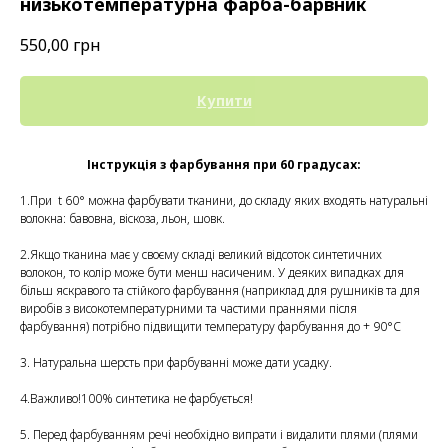
низькотемпературна фарба-барвник
550,00
грн
Купити
Інструкція з фарбування при 60 градусах:
1.При t 60° можна фарбувати тканини, до складу яких входять натуральні
волокна: бавовна, віскоза, льон, шовк.
2.Якщо тканина має у своєму складі великий відсоток синтетичних
волокон, то колір може бути менш насиченим. У деяких випадках для
більш яскравого та стійкого фарбування (наприклад для рушників та для
виробів з високотемпературними та частими праннями після
фарбування) потрібно підвищити температуру фарбування до + 90°С
3. Натуральна шерсть при фарбуванні може дати усадку.
4.Важливо!100% синтетика не фарбується!
5. Перед фарбуванням речі необхідно випрати і видалити плями (плями