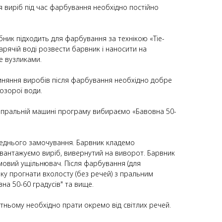
 виріб під час фарбування необхідно постійно
ник підходить для фарбування за технікою «Tie-
гарячій воді розвести барвник і наносити на
е вузликами.
иняння виробів після фарбування необхідно добре
озорої води.
у пральній машині програму вибираємо «Бавовна 50-
еднього замочування. Барвник кладемо
вантажуємо виріб, вивернутий на виворот. Барвник
мовий ущільнювач. Після фарбування (для
ку прогнати вхолосту (без речей) з пральним
а 50-60 градусів" та вище.
тньому необхідно прати окремо від світлих речей.