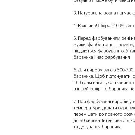
результаті може бути менш н
3. Натуральна вовна під час 
4. Важливо! Шкіра і 100% син
5. Перед фарбуванням речі н
жуйки, фарби тощо. Плями ві
піддаються фарбуванню. У та
барвника і час фарбування
6. Для виробу вагою 500-700 г
барвника. Щоб підтонувати, о
100 грам ваги сухої тканини
в інший колір, то барвника не
7. При фарбуванні виробів у 
температури, додати барвник
перемішати до повного розчи
до 30 хвилин. Інтенсивність 
та дозування барвника.