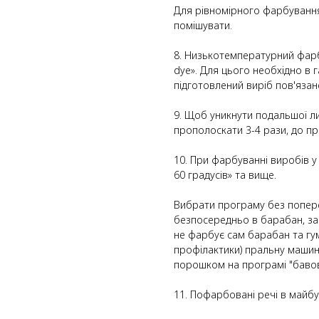
Для рівномірного фарбування
помішувати.
8. Низькотемпературний фарб
dye». Для цього необхідно в 
підготовлений виріб пов'язан
9. Щоб уникнути подальшої л
прополоскати 3-4 рази, до пр
10. При фарбуванні виробів 
60 градусів» та вище.
Вибрати програму без попер
безпосередньо в барабан, за
не фарбує сам барабан та гу
профілактики) пральну машин
порошком на програмі "бавовн
11. Пофарбовані речі в майбу