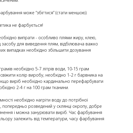
асиченим.
фарбування може “збігтися” (стати меншою).
тетика не фарбується!
еобхідно випрати - особливо плями жиру, клею,
д засобу для виведення плям, відбілювача важко
ких випадках необхідно збільшити дозування
рамів необхідно 5-7 літрів води, 10-15 грам
свіжити колір виробу, необхідно 1-2 г барвника на
, якщо виріб необхідно кардинально перефарбувати
обхідно 2-4 г на 100 грам тканини.
ємності необхідно нагріти воду до потрібної
, попередньо розведений у склянці окропу, добре
нення і можна занурювати виріб. Час фарбування
кольору залежить від температури, часу фарбування