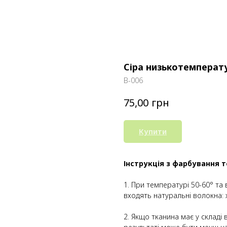
Сіра низькотемперату
В-006
грн
75,00
Купити
Інструкція з фарбування 
1. При температурі 50-60° та
входять натуральні волокна: х
2. Якщо тканина має у складі 