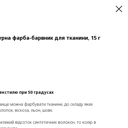
рна фарба-барвник для тканини, 15 г
текстилю при 50 градусах
 вище можна фарбувати тканини, до складу яких
лопок, віскоза, льон, шовк.
великий відсоток синтетичних волокон, то колір в