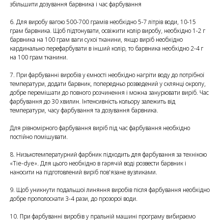
збільшити дозування барвника і час фарбування
6. Для виробу вагою 500-700 грамів необхідно 5-7 літрів води, 10-15
грам барвника. Щоб підтонувати, освіжити колір виробу, необхідно 1-2 г
барвника на 100 грам ваги сухої тканини, якщо виріб необхідно
кардинально перефарбувати в інший колір, то барвника необхідно 2-4 г
на 100 грам тканини.
7. При фарбуванні виробів у ємності необхідно нагріти воду до потрібної
температури, додати барвник, попередньо розведений у склянці окропу,
добре перемішати до повного розчинення і можна занурювати виріб. Час
фарбування до 30 хвилин. Інтенсивність кольору залежить від
температури, часу фарбування та дозування барвника.
Для рівномірного фарбування виріб під час фарбування необхідно
постійно помішувати.
8. Низькотемпературний фарбник підходить для фарбування за технікою
«Tie-dye». Для цього необхідно в гарячій воді розвести барвник і
наносити на підготовлений виріб пов'язане вузликами.
9. Щоб уникнути подальшої линяння виробів після фарбування необхідно
добре прополоскати 3-4 рази, до прозорої води.
10. При фарбуванні виробів у пральній машині програму вибираємо