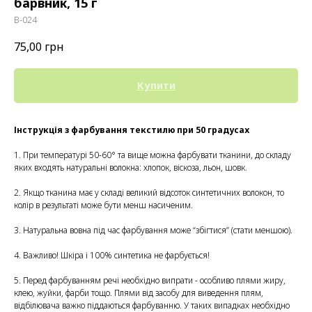
барвник, 15 г
В-024
75,00
грн
Купити
Інструкція з фарбування текстилю при 50 градусах
1. При температурі 50-60° та вище можна фарбувати тканини, до складу
яких входять натуральні волокна: хлопок, віскоза, льон, шовк.
2. Якщо тканина має у складі великий відсоток синтетичних волокон, то
колір в результаті може бути менш насиченим.
3. Натуральна вовна під час фарбування може “збігтися” (стати меншою).
4. Важливо! Шкіра і 100% синтетика не фарбується!
5. Перед фарбуванням речі необхідно випрати - особливо плями жиру,
клею, жуйки, фарби тощо. Плями від засобу для виведення плям,
відбілювача важко піддаються фарбуванню. У таких випадках необхідно