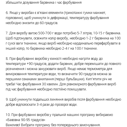
збільшити дозування барвника і час фарбування
6. Якщо у виробах є в'язані елементи (трикотажні гумки манжет,
горловини), щоб уникнути їх деформації, температуру фарбування
необхідно знизити до 60 градусів.
7. Для виробу вагою 500-700 г води потрібно 5-7 літрів, 10-15 г барвника.
Щоб підтонувати, освіжити колір виробу, необхідно 1-2 г барвника на 100
г сухої ваги тканини, якщо виріб необхідно кардинально перефарбувати в
інший колір, то барвника необхідно 2-4 г на 100 г тканини.
8. При фарбуванні виробів у ємності необхідно нагріти воду до
температури +90 градусів, додати барвник, добре перемішати до повного
розчинення і можна занурювати виріб. Якщо немає термометра для
вимірювання температури води, то визначити 90 градусів можна за
першими ознаками закипання (перші бульбашки). Кип'ятити річ не
треба! Час фарбування 30 хвилин. Для рівномірного фарбування виріб
під час фарбування необхідно постійно помішувати.
9. Щоб уникнути подальшої линяння виробів після фарбування необхідно
добре відполоскати 3-4 рази до прозорої води.
10. При фарбуванні виробів у пральній машині програму вибираємо
«Бавовна 90-95 градусів»
Важливо! Вибрати програму без попереднього замочування.