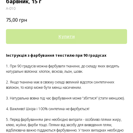
барвник, 15 г
А-010
75,00
грн
Купити
Інструкція з фарбування текстилю при 90 градусах
1. При 90 градусів можна фарбувати тканини, до складу яких входять
натуральні волокна: хлопок, віскоза, льон, шовк.
2. Якщо тканина має в своєму складі великий відсоток синтетичних
волокон, то колір може бути менш насиченим.
3. Натуральна вовна під час фарбування може “збігтися” (стати меншою).
4. Важливо! Шкіра і 100% синтетика не фарбується!
5. Перед фарбуванням речі необхідно випрати - особливо плями жиру,
клею, жуйки, фарби тощо. Плями від засобу для виведення плям,
відбілювача важко піддаються фарбуванню. У таких випадках необхідно