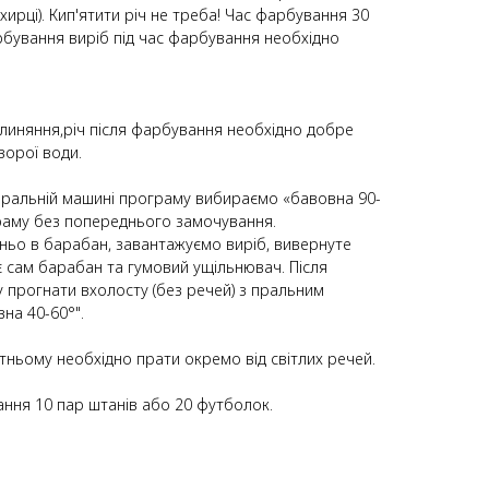
хирці). Кип'ятити річ не треба! Час фарбування 30
рбування виріб під час фарбування необхідно
линяння,річ після фарбування необхідно добре
зорої води.
 пральній машині програму вибираємо «бавовна 90-
раму без попереднього замочування.
ьо в барабан, завантажуємо виріб, вивернуте
є сам барабан та гумовий ущільнювач. Після
прогнати вхолосту (без речей) з пральним
на 40-60°".
тньому необхідно прати окремо від світлих речей.
ання 10 пар штанів або 20 футболок.