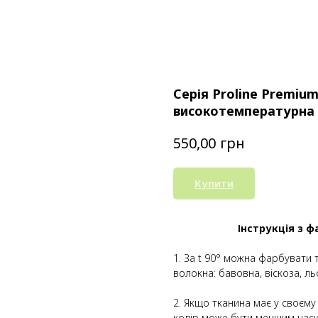
Серія Proline Premiu
високотемпературна
грн
550,00
Купити
Інструкція з ф
1. За t 90° можна фарбувати 
волокна: бавовна, віскоза, ль
2. Якщо тканина має у своєму
колір може бути меншим нас