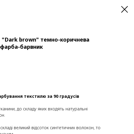
m "Dark brown" темно-коричнева
 фарба-барвник
арбування текстилю за 90 градусів
тканини, до складу яких входять натуральні
он.
 складі великий відсоток синтетичних волокон, то
иченим.