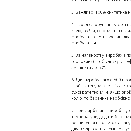
3. Важливо! 100% синтетика н
4. Перед фарбуванням речі н
клею, жуйки, фарби і т. д.) п
фарбуванню. У таких випадка
фарбування.
5. За наявності у виробах в'я
горловини), щоб уникнути де
зменшити до 60°.
6. Для виробу вагою 500 г вод
Щоб підтонувати, освіжити ко
сухої ваги тканини, якщо ви
колір, то барвника необхідно 
7. При фарбуванні виробів у 
температури, додати барвник
розчинення і тоді можна зан
для вимірювання температури