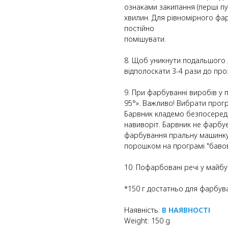
ознаками закипання (перші пу
хвилин. Для рівномірного фа
постійно
помішувати.
8. Щоб уникнути подальшого 
відполоскати 3-4 рази до про
9. При фарбуванні виробів у
95°». Важливо! Вибрати прог
Барвник кладемо безпосередн
навиворіт. Барвник не фарбу
фарбування пральну машинку 
порошком на програмі "бавов
10. Пофарбовані речі у майбу
*150 г достатньо для фарбув
Наявність:
В НАЯВНОСТІ
Weight: 150 g