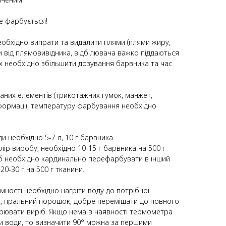
е фарбується!
еобхідно випрати та видалити плями (плями жиру,
ляи від плямовивідника, відбілювача важко піддаються
х необхідно збільшити дозування барвника та час
заних елементів (трикотажних гумок, манжет,
формації, температуру фарбування необхідно
и необхідно 5-7 л, 10 г барвника.
лір виробу, необхідно 10-15 г барвника на 500 г
ріб необхідно кардинально перефарбувати в інший
20-30 г на 500 г тканини.
ємності необхідно нагріти воду до потрібної
, пральний порошок, добре перемішати до повного
урювати виріб. Якщо нема в наявності термометра
 води, то визначити 90° можна за першими